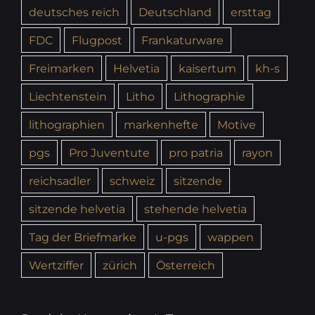
deutsches reich
Deutschland
ersttag
FDC
Flugpost
Frankaturware
Freimarken
Helvetia
kaisertum
kh-s
Liechtenstein
Litho
Lithographie
lithographien
markenhefte
Motive
pgs
Pro Juventute
pro patria
rayon
reichsadler
schweiz
sitzende
sitzende helvetia
stehende helvetia
Tag der Briefmarke
u-pgs
wappen
Wertziffer
zürich
Österreich