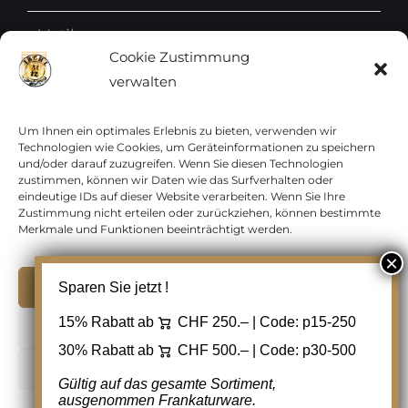
Vatikan
Cookie Zustimmung
verwalten
Vereinte Nationen
Vorphilatelie
Um Ihnen ein optimales Erlebnis zu bieten, verwenden wir
Technologien wie Cookies, um Geräteinformationen zu speichern
und/oder darauf zuzugreifen. Wenn Sie diesen Technologien
Zensurbelege Österreich
zustimmen, können wir Daten wie das Surfverhalten oder
eindeutige IDs auf dieser Website verarbeiten. Wenn Sie Ihre
Zustimmung nicht erteilen oder zurückziehen, können bestimmte
Zensurbelege Schweiz
Merkmale und Funktionen beeinträchtigt werden.
Akzeptieren
Sparen Sie jetzt !
Copyright 2012 - 2024 URAY GmbH | All Rights
15% Rabatt ab
CHF 250.– | Code:
p15-250
Ablehnen
Reserved |
PCI Data Security Standards |
30% Rabatt ab
CHF 500.– | Code:
p30-500
AGB
|
Datenschutz
|
Kontakt
Cookie Einstellungen
Gültig auf das gesamte Sortiment,
ausgenommen Frankaturware.