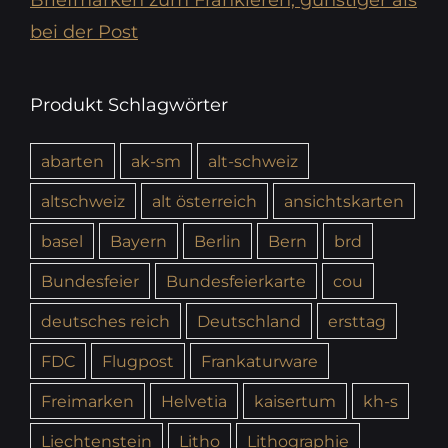
Briefmarken zum Frankieren, günstiger als
bei der Post
Produkt Schlagwörter
abarten
ak-sm
alt-schweiz
altschweiz
alt österreich
ansichtskarten
basel
Bayern
Berlin
Bern
brd
Bundesfeier
Bundesfeierkarte
cou
deutsches reich
Deutschland
ersttag
FDC
Flugpost
Frankaturware
Freimarken
Helvetia
kaisertum
kh-s
Liechtenstein
Litho
Lithographie