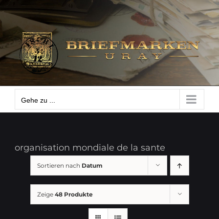
Zum
Gehe zu ...
Inhalt
springen
Gehe zu ...
organisation mondiale de la sante
Sortieren nach
Datum
Zeige
48 Produkte