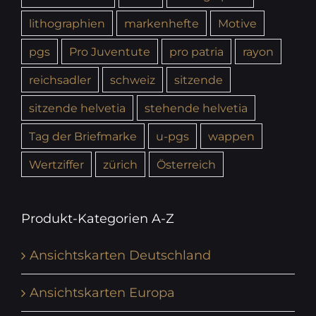
lithographien
markenhefte
Motive
pgs
Pro Juventute
pro patria
rayon
reichsadler
schweiz
sitzende
sitzende helvetia
stehende helvetia
Tag der Briefmarke
u-pgs
wappen
Wertziffer
zürich
Österreich
Produkt-Kategorien A-Z
Ansichtskarten Deutschland
Ansichtskarten Europa