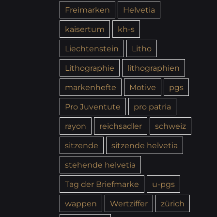
Freimarken
Helvetia
kaisertum
kh-s
Liechtenstein
Litho
Lithographie
lithographien
markenhefte
Motive
pgs
Pro Juventute
pro patria
rayon
reichsadler
schweiz
sitzende
sitzende helvetia
stehende helvetia
Tag der Briefmarke
u-pgs
wappen
Wertziffer
zürich