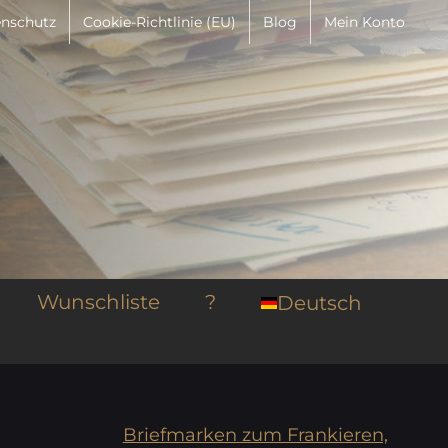
nschutz
Cookie-Richtlinie (EU)
Blog
Mein Konto
Wunschliste
?
Deutsch
Briefmarken zum Frankieren,