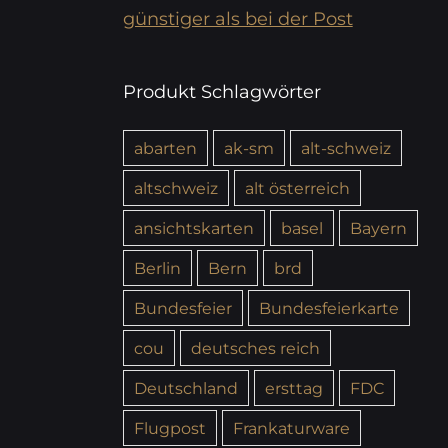
günstiger als bei der Post
Produkt Schlagwörter
abarten
ak-sm
alt-schweiz
altschweiz
alt österreich
ansichtskarten
basel
Bayern
Berlin
Bern
brd
Bundesfeier
Bundesfeierkarte
cou
deutsches reich
Deutschland
ersttag
FDC
Flugpost
Frankaturware