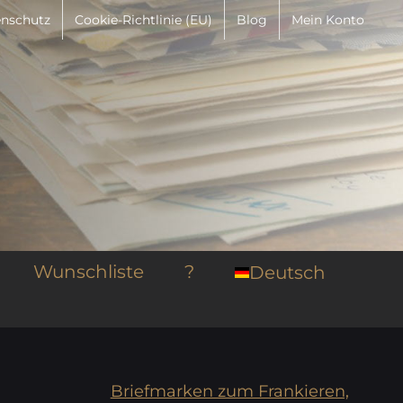
nschutz
Cookie-Richtlinie (EU)
Blog
Mein Konto
Wunschliste
?
Deutsch
Briefmarken zum Frankieren,