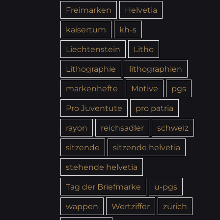
Freimarken
Helvetia
kaisertum
kh-s
Liechtenstein
Litho
Lithographie
lithographien
markenhefte
Motive
pgs
Pro Juventute
pro patria
rayon
reichsadler
schweiz
sitzende
sitzende helvetia
stehende helvetia
Tag der Briefmarke
u-pgs
wappen
Wertziffer
zürich