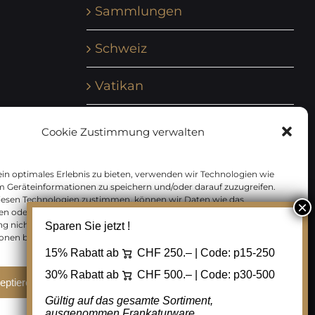
Sammlungen
Schweiz
Vatikan
Vereinte Nationen
Cookie Zustimmung verwalten
Vorphilatelie
in optimales Erlebnis zu bieten, verwenden wir Technologien wie
m Geräteinformationen zu speichern und/oder darauf zuzugreifen.
Zensurbelege Österreich
iesen Technologien zustimmen, können wir Daten wie das
en oder eindeutige IDs auf dieser Website verarbeiten. Wenn Sie Ihre
 nicht erteilen oder zurückziehen, können bestimmte Merkmale
Sparen Sie jetzt !
Zensurbelege Schweiz
onen beeinträchtigt werden.
15% Rabatt ab
CHF 250.– | Code:
p15-250
30% Rabatt ab
CHF 500.– | Code:
p30-500
eptieren
Ablehnen
Cookie Einstellungen
Gültig auf das gesamte Sortiment,
ausgenommen Frankaturware.