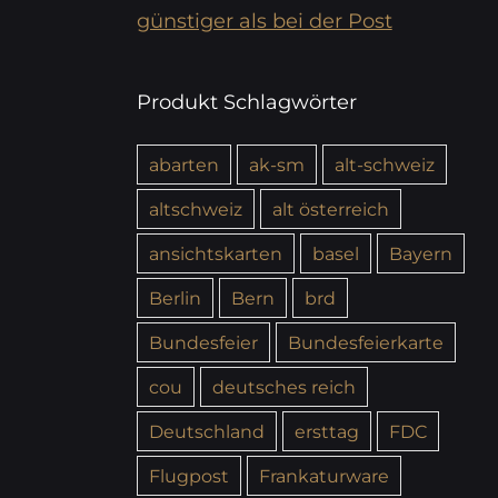
günstiger als bei der Post
Produkt Schlagwörter
abarten
ak-sm
alt-schweiz
altschweiz
alt österreich
ansichtskarten
basel
Bayern
Berlin
Bern
brd
Bundesfeier
Bundesfeierkarte
cou
deutsches reich
Deutschland
ersttag
FDC
Flugpost
Frankaturware