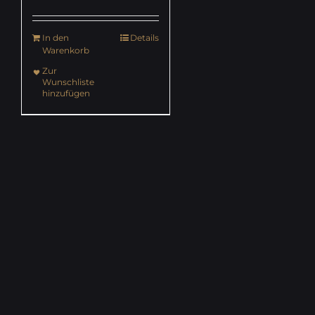
In den
Details
Warenkorb
Zur
Wunschliste
hinzufügen