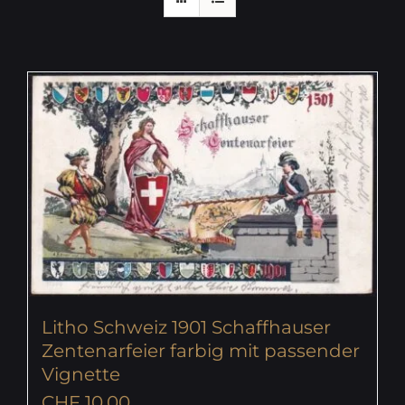
Litho Schweiz 1901 Schaffhauser
Zentenarfeier farbig mit passender
Vignette
CHF
10.00