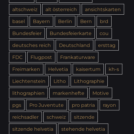
altschweiz
alt österreich
ansichtskarten
basel
Bayern
Berlin
Bern
brd
Bundesfeier
Bundesfeierkarte
cou
deutsches reich
Deutschland
ersttag
FDC
Flugpost
Frankaturware
Freimarken
Helvetia
kaisertum
kh-s
Liechtenstein
Litho
Lithographie
lithographien
markenhefte
Motive
pgs
Pro Juventute
pro patria
rayon
reichsadler
schweiz
sitzende
sitzende helvetia
stehende helvetia