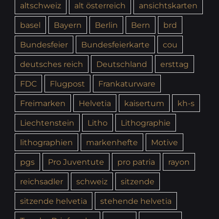
altschweiz
alt österreich
ansichtskarten
basel
Bayern
Berlin
Bern
brd
Bundesfeier
Bundesfeierkarte
cou
deutsches reich
Deutschland
ersttag
FDC
Flugpost
Frankaturware
Freimarken
Helvetia
kaisertum
kh-s
Liechtenstein
Litho
Lithographie
lithographien
markenhefte
Motive
pgs
Pro Juventute
pro patria
rayon
reichsadler
schweiz
sitzende
sitzende helvetia
stehende helvetia