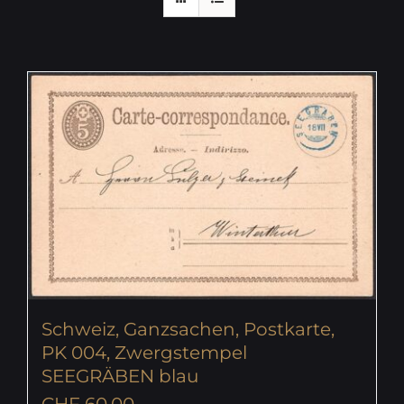
Schweiz, Ganzsachen, Postkarte,
PK 004, Zwergstempel
SEEGRÄBEN blau
CHF
60.00