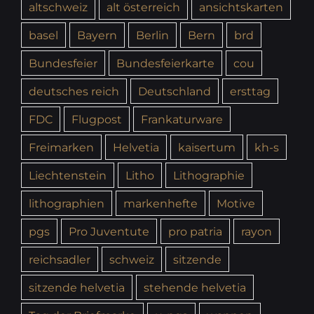
altschweiz
alt österreich
ansichtskarten
basel
Bayern
Berlin
Bern
brd
Bundesfeier
Bundesfeierkarte
cou
deutsches reich
Deutschland
ersttag
FDC
Flugpost
Frankaturware
Freimarken
Helvetia
kaisertum
kh-s
Liechtenstein
Litho
Lithographie
lithographien
markenhefte
Motive
pgs
Pro Juventute
pro patria
rayon
reichsadler
schweiz
sitzende
sitzende helvetia
stehende helvetia