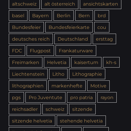
altschweiz
alt österreich
ansichtskarten
basel
Bayern
Berlin
Bern
brd
Bundesfeier
Bundesfeierkarte
cou
deutsches reich
Deutschland
ersttag
FDC
Flugpost
Frankaturware
Freimarken
Helvetia
kaisertum
kh-s
Liechtenstein
Litho
Lithographie
lithographien
markenhefte
Motive
pgs
Pro Juventute
pro patria
rayon
reichsadler
schweiz
sitzende
sitzende helvetia
stehende helvetia