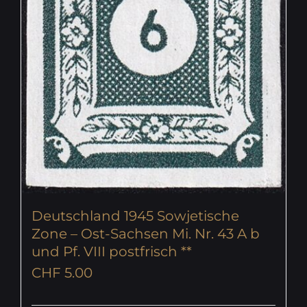
Deutschland 1945 Sowjetische
Zone – Ost-Sachsen Mi. Nr. 43 A b
und Pf. VIII postfrisch **
CHF
5.00