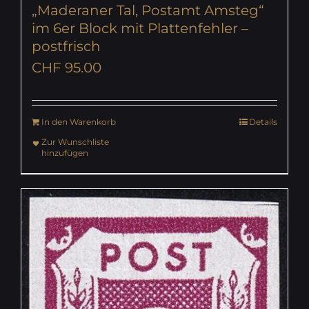
„Maderaner Tal, Postamt Amsteg“
im 6er Block mit Plattenfehler –
postfrisch
CHF
95.00
In den Warenkorb
Details
Zur Wunschliste
hinzufügen