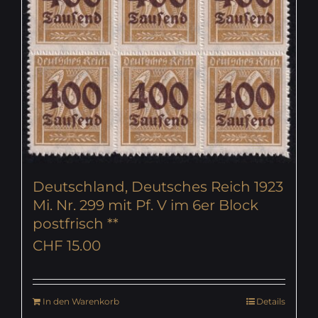
Deutschland, Deutsches Reich 1923
Mi. Nr. 299 mit Pf. V im 6er Block
postfrisch **
CHF
15.00
In den Warenkorb
Details