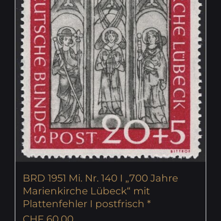
BRD 1951 Mi. Nr. 140 I „700 Jahre
Marienkirche Lübeck“ mit
Plattenfehler I postfrisch *
CHF
60.00