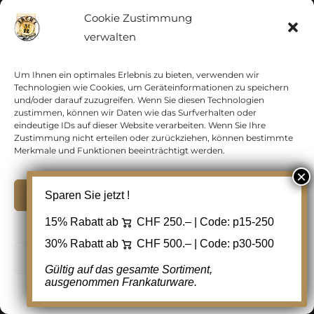
Österreich 1946 Serie ANK Nr. 776
Cookie Zustimmung
bis 779 „Dr. Karl Renner“
verwalten
gestempelt auf kleinen
Briefstücken plus Plattenfehler
Um Ihnen ein optimales Erlebnis zu bieten, verwenden wir
CHF
20.00
Technologien wie Cookies, um Geräteinformationen zu speichern
und/oder darauf zuzugreifen. Wenn Sie diesen Technologien
zustimmen, können wir Daten wie das Surfverhalten oder
eindeutige IDs auf dieser Website verarbeiten. Wenn Sie Ihre
Zustimmung nicht erteilen oder zurückziehen, können bestimmte
In den Warenkorb
Details
Merkmale und Funktionen beeinträchtigt werden.
Zur Wunschliste
hinzufügen
Akzeptieren
Sparen Sie jetzt !
15% Rabatt ab
CHF 250.– | Code:
p15-250
Ablehnen
30% Rabatt ab
CHF 500.– | Code:
p30-500
Cookie Einstellungen
Gültig auf das gesamte Sortiment,
ausgenommen Frankaturware.
Cookie-Richtlinie
Datenschutz
Kontakt