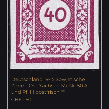
Deutschland 1945 Sowjetische
Zone – Ost-Sachsen Mi. Nr. 50 A
und Pf. III postfrisch **
CHF
1.50