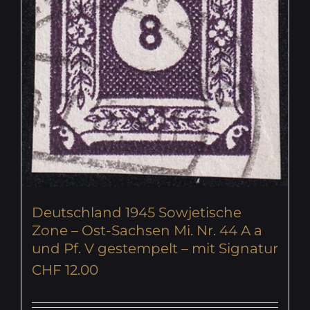
Deutschland 1945 Sowjetische
Zone – Ost-Sachsen Mi. Nr. 44 A a
und Pf. V gestempelt – mit Signatur
CHF
12.00