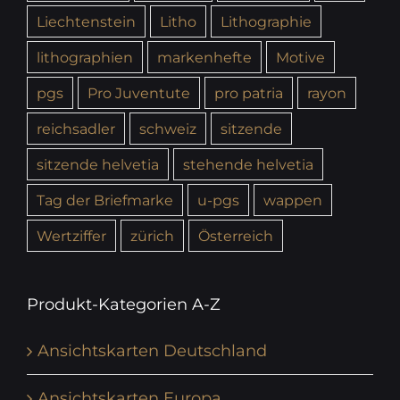
Liechtenstein
Litho
Lithographie
lithographien
markenhefte
Motive
pgs
Pro Juventute
pro patria
rayon
reichsadler
schweiz
sitzende
sitzende helvetia
stehende helvetia
Tag der Briefmarke
u-pgs
wappen
Wertziffer
zürich
Österreich
Produkt-Kategorien A-Z
Ansichtskarten Deutschland
Ansichtskarten Europa