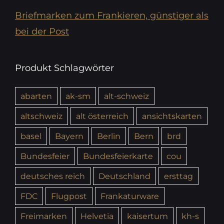
Briefmarken zum Frankieren, günstiger als
bei der Post
Produkt Schlagwörter
abarten
ak-sm
alt-schweiz
altschweiz
alt österreich
ansichtskarten
basel
Bayern
Berlin
Bern
brd
Bundesfeier
Bundesfeierkarte
cou
deutsches reich
Deutschland
ersttag
FDC
Flugpost
Frankaturware
Freimarken
Helvetia
kaisertum
kh-s