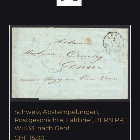
Schweiz, Abstempelungen,
Postgeschichte, Faltbrief, BERN PP,
Wi.533, nach Genf
CHF
15.00