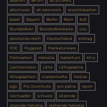
abarten
ak-sm
alt-schweiz
altschweiz
alt österreich
ansichtskarten
basel
Bayern
Berlin
Bern
brd
Bundesfeier
Bundesfeierkarte
cou
deutsches reich
Deutschland
ersttag
FDC
Flugpost
Frankaturware
Freimarken
Helvetia
kaisertum
kh-s
Liechtenstein
Litho
Lithographie
lithographien
markenhefte
Motive
pgs
Pro Juventute
pro patria
rayon
reichsadler
schweiz
sitzende
sitzende helvetia
stehende helvetia