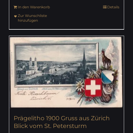
In den Warenkorb
Details
Zur Wunschliste
hinzufügen
Prägelitho 1900 Gruss aus Zürich
Blick vom St. Petersturm