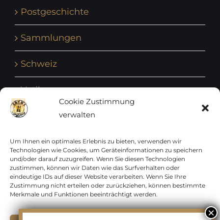
Postgeschichte
Sammlungen
Schweiz
Vatikan
Cookie Zustimmung
verwalten
Vereinte Nationen
Vorphilatelie
Um Ihnen ein optimales Erlebnis zu bieten, verwenden wir
Technologien wie Cookies, um Geräteinformationen zu speichern
und/oder darauf zuzugreifen. Wenn Sie diesen Technologien
Zensurbelege Österreich
zustimmen, können wir Daten wie das Surfverhalten oder
eindeutige IDs auf dieser Website verarbeiten. Wenn Sie Ihre
Zustimmung nicht erteilen oder zurückziehen, können bestimmte
Zensurbelege Schweiz
Merkmale und Funktionen beeinträchtigt werden.