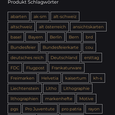
Produkt Schlagwörter
abarten
ak-sm
alt-schweiz
altschweiz
alt österreich
ansichtskarten
basel
Bayern
Berlin
Bern
brd
Bundesfeier
Bundesfeierkarte
cou
deutsches reich
Deutschland
ersttag
FDC
Flugpost
Frankaturware
Freimarken
Helvetia
kaisertum
kh-s
Liechtenstein
Litho
Lithographie
lithographien
markenhefte
Motive
pgs
Pro Juventute
pro patria
rayon