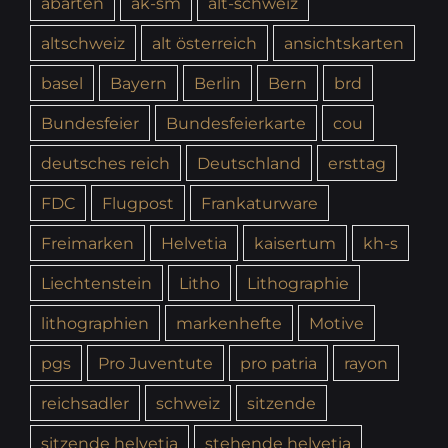
abarten
ak-sm
alt-schweiz
altschweiz
alt österreich
ansichtskarten
basel
Bayern
Berlin
Bern
brd
Bundesfeier
Bundesfeierkarte
cou
deutsches reich
Deutschland
ersttag
FDC
Flugpost
Frankaturware
Freimarken
Helvetia
kaisertum
kh-s
Liechtenstein
Litho
Lithographie
lithographien
markenhefte
Motive
pgs
Pro Juventute
pro patria
rayon
reichsadler
schweiz
sitzende
sitzende helvetia
stehende helvetia