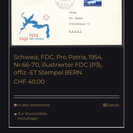
Schweiz, FDC, Pro Patria, 1954,
Nr.66-70, illustrierter FDC (P3),
offiz.-ET Stempel BERN
CHF
40.00
In den Warenkorb
Details
Zur Wunschliste
hinzufügen