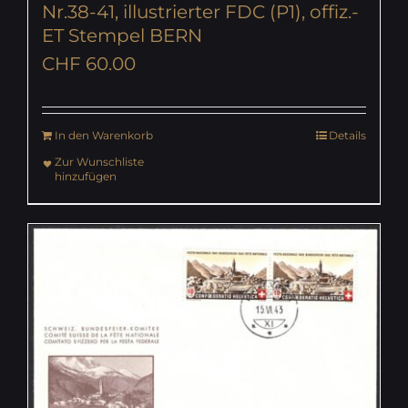
Nr.38-41, illustrierter FDC (P1), offiz.-
ET Stempel BERN
CHF
60.00
In den Warenkorb
Details
Zur Wunschliste
hinzufügen