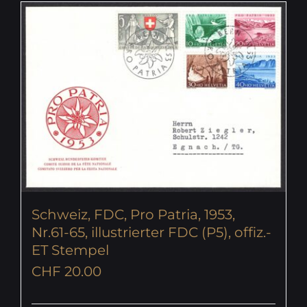
Schweiz, FDC, Pro Patria, 1953,
Nr.61-65, illustrierter FDC (P5), offiz.-
ET Stempel
CHF
20.00