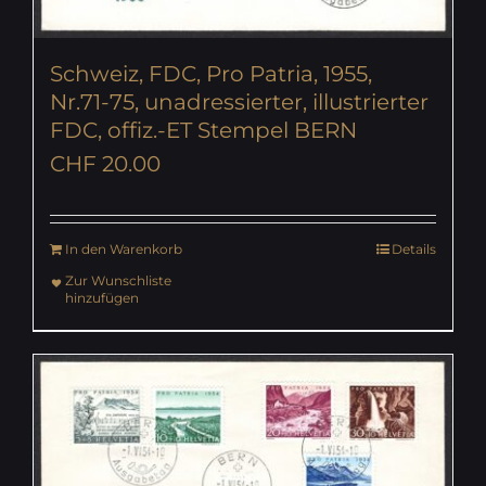
Schweiz, FDC, Pro Patria, 1955,
Nr.71-75, unadressierter, illustrierter
FDC, offiz.-ET Stempel BERN
CHF
20.00
In den Warenkorb
Details
Zur Wunschliste
hinzufügen