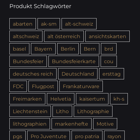
Produkt Schlagwörter
abarten
ak-sm
alt-schweiz
altschweiz
alt österreich
ansichtskarten
basel
Bayern
Berlin
Bern
brd
Bundesfeier
Bundesfeierkarte
cou
deutsches reich
Deutschland
ersttag
FDC
Flugpost
Frankaturware
Freimarken
Helvetia
kaisertum
kh-s
Liechtenstein
Litho
Lithographie
lithographien
markenhefte
Motive
pgs
Pro Juventute
pro patria
rayon