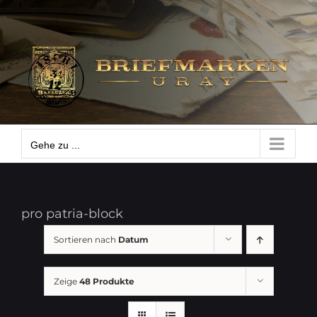
Zum
Gehe zu ...
Inhalt
springen
Gehe zu ...
pro patria-block
Sortieren nach
Datum
Zeige
48 Produkte