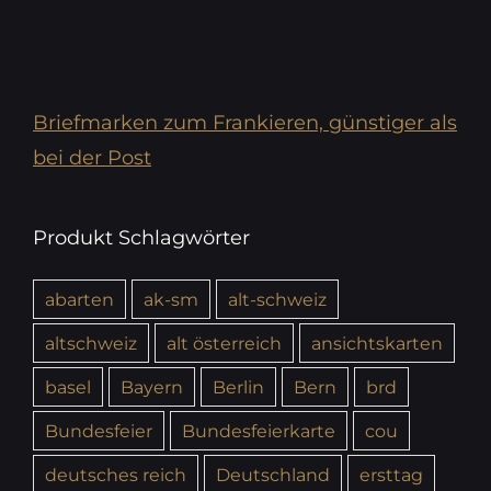
Briefmarken zum Frankieren, günstiger als
bei der Post
Produkt Schlagwörter
abarten
ak-sm
alt-schweiz
altschweiz
alt österreich
ansichtskarten
basel
Bayern
Berlin
Bern
brd
Bundesfeier
Bundesfeierkarte
cou
deutsches reich
Deutschland
ersttag