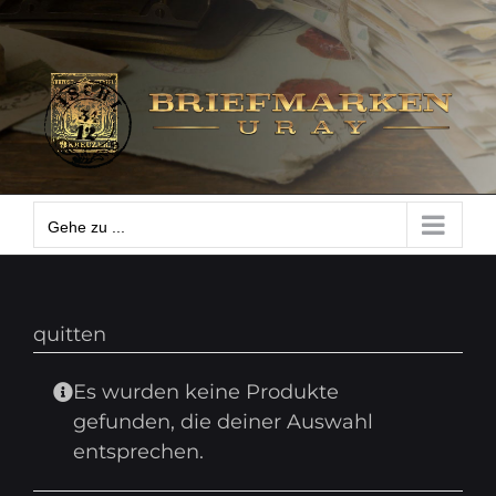
Zum
Gehe zu ...
Inhalt
springen
Gehe zu ...
quitten
Es wurden keine Produkte
gefunden, die deiner Auswahl
entsprechen.