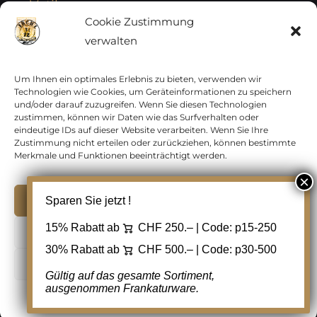
Vatikan
Cookie Zustimmung
verwalten
Vereinte Nationen
Vorphilatelie
Um Ihnen ein optimales Erlebnis zu bieten, verwenden wir
Technologien wie Cookies, um Geräteinformationen zu speichern
und/oder darauf zuzugreifen. Wenn Sie diesen Technologien
Zensurbelege Österreich
zustimmen, können wir Daten wie das Surfverhalten oder
eindeutige IDs auf dieser Website verarbeiten. Wenn Sie Ihre
Zustimmung nicht erteilen oder zurückziehen, können bestimmte
Zensurbelege Schweiz
Merkmale und Funktionen beeinträchtigt werden.
Akzeptieren
Sparen Sie jetzt !
Copyright 2012 - 2024 URAY GmbH | All Rights
15% Rabatt ab
CHF 250.– | Code:
p15-250
Ablehnen
Reserved |
PCI Data Security Standards |
30% Rabatt ab
CHF 500.– | Code:
p30-500
AGB
|
Datenschutz
|
Kontakt
Cookie Einstellungen
Gültig auf das gesamte Sortiment,
ausgenommen Frankaturware.
Facebook
Cookie-Richtlinie
Datenschutz
Kontakt