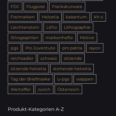
FDC
Flugpost
Frankaturware
Freimarken
Helvetia
kaisertum
kh-s
Liechtenstein
Litho
Lithographie
lithographien
markenhefte
Motive
pgs
Pro Juventute
pro patria
rayon
reichsadler
schweiz
sitzende
sitzende helvetia
stehende helvetia
Tag der Briefmarke
u-pgs
wappen
Wertziffer
zürich
Österreich
Produkt-Kategorien A-Z