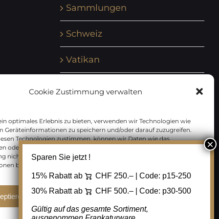
Sammlungen
Schweiz
Vatikan
Vereinte Nationen
Cookie Zustimmung verwalten
Vorphilatelie
in optimales Erlebnis zu bieten, verwenden wir Technologien wie
m Geräteinformationen zu speichern und/oder darauf zuzugreifen.
Zensurbelege Österreich
iesen Technologien zustimmen, können wir Daten wie das
en oder eindeutige IDs auf dieser Website verarbeiten. Wenn Sie Ihre
 nicht erteilen oder zurückziehen, können bestimmte Merkmale
Sparen Sie jetzt !
Zensurbelege Schweiz
onen beeinträchtigt werden.
15% Rabatt ab
CHF 250.– | Code:
p15-250
30% Rabatt ab
CHF 500.– | Code:
p30-500
eptieren
Ablehnen
Cookie Einstellungen
Gültig auf das gesamte Sortiment,
ausgenommen Frankaturware.