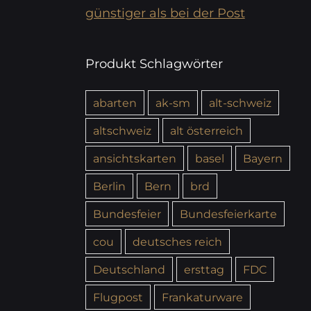
günstiger als bei der Post
Produkt Schlagwörter
abarten
ak-sm
alt-schweiz
altschweiz
alt österreich
ansichtskarten
basel
Bayern
Berlin
Bern
brd
Bundesfeier
Bundesfeierkarte
cou
deutsches reich
Deutschland
ersttag
FDC
Flugpost
Frankaturware