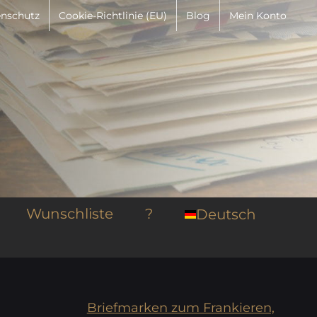
nschutz
Cookie-Richtlinie (EU)
Blog
Mein Konto
Wunschliste
?
Deutsch
Briefmarken zum Frankieren,