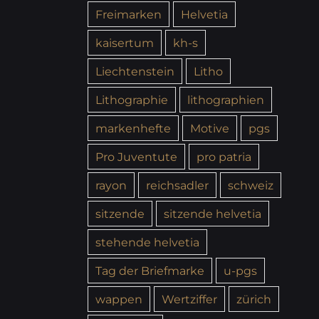
Freimarken
Helvetia
kaisertum
kh-s
Liechtenstein
Litho
Lithographie
lithographien
markenhefte
Motive
pgs
Pro Juventute
pro patria
rayon
reichsadler
schweiz
sitzende
sitzende helvetia
stehende helvetia
Tag der Briefmarke
u-pgs
wappen
Wertziffer
zürich