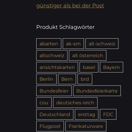
günstiger als bei der Post
Produkt Schlagwörter
abarten
ak-sm
alt-schweiz
altschweiz
alt österreich
ansichtskarten
basel
Bayern
Berlin
Bern
brd
Bundesfeier
Bundesfeierkarte
cou
deutsches reich
Deutschland
ersttag
FDC
Flugpost
Frankaturware