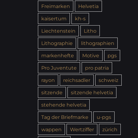
Freimarken
Helvetia
kaisertum
kh-s
Liechtenstein
Litho
Lithographie
lithographien
markenhefte
Motive
pgs
Pro Juventute
pro patria
rayon
reichsadler
schweiz
sitzende
sitzende helvetia
stehende helvetia
Tag der Briefmarke
u-pgs
wappen
Wertziffer
zürich