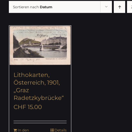
Sortieren nach
Datum
Lithokarten,
Österreich, 1901,
„Graz
Radetzkybrücke“
CHF
15.00
In den
Details