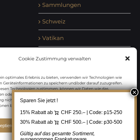
Sammlungen
Schweiz
Vatikan
Vereinte Nationen
Cookie Zustimmung verwalten
Vorphilatelie
in optimales Erlebnis zu bieten, verwenden wir Technologien wie
m Geräteinformationen zu speichern und/oder darauf zuzugreifen.
Zensurbelege Österreich
iesen Technologien zustimmen, können wir Daten wie das
en oder eindeutige IDs auf dieser Website verarbeiten. Wenn Sie Ihre
 nicht erteilen oder zurückziehen, können bestimmte Merkmale
Sparen Sie jetzt !
Zensurbelege Schweiz
onen beeinträchtigt werden.
15% Rabatt ab
CHF 250.– | Code:
p15-250
30% Rabatt ab
CHF 500.– | Code:
p30-500
eptieren
Ablehnen
Cookie Einstellungen
Gültig auf das gesamte Sortiment,
ausgenommen Frankaturware.