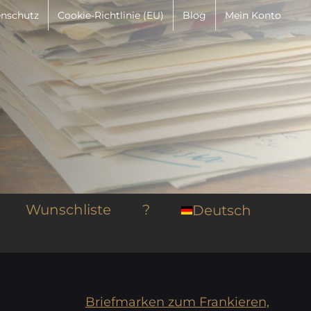
nschutz
Cookie-Richtlinie (EU)
Blog
Mein Konto
Wunschliste
?
Deutsch
Briefmarken zum Frankieren,