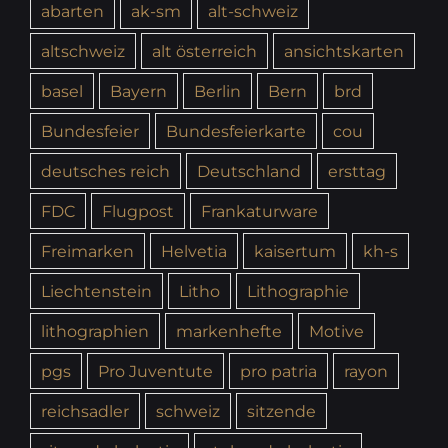
abarten
ak-sm
alt-schweiz
altschweiz
alt österreich
ansichtskarten
basel
Bayern
Berlin
Bern
brd
Bundesfeier
Bundesfeierkarte
cou
deutsches reich
Deutschland
ersttag
FDC
Flugpost
Frankaturware
Freimarken
Helvetia
kaisertum
kh-s
Liechtenstein
Litho
Lithographie
lithographien
markenhefte
Motive
pgs
Pro Juventute
pro patria
rayon
reichsadler
schweiz
sitzende