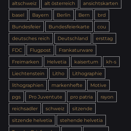
altschweiz
alt österreich
ansichtskarten
basel
Bayern
Berlin
Bern
brd
Bundesfeier
Bundesfeierkarte
cou
deutsches reich
Deutschland
ersttag
FDC
Flugpost
Frankaturware
Freimarken
Helvetia
kaisertum
kh-s
Liechtenstein
Litho
Lithographie
lithographien
markenhefte
Motive
pgs
Pro Juventute
pro patria
rayon
reichsadler
schweiz
sitzende
sitzende helvetia
stehende helvetia