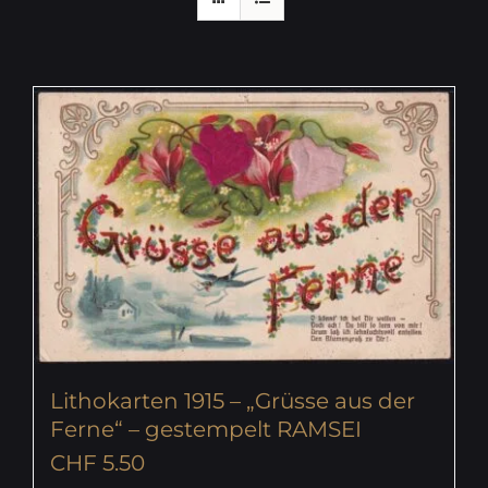
Lithokarten 1915 – „Grüsse aus der
Ferne“ – gestempelt RAMSEI
CHF
5.50