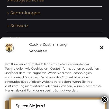
Postgeschichte
Sammlungen
Schweiz
Vatikan
Cookie Zustimmung
verwalten
Vereinte Nationen
Vorphilatelie
Um Ihnen ein optimales Erlebnis zu bieten, verwenden wir
Technologien wie Cookies, um Geräteinformationen zu speichern
und/oder darauf zuzugreifen. Wenn Sie diesen Technologien
Zensurbelege Österreich
zustimmen, können wir Daten wie das Surfverhalten oder
eindeutige IDs auf dieser Website verarbeiten. Wenn Sie Ihre
Zustimmung nicht erteilen oder zurückziehen, können bestimmte
Zensurbelege Schweiz
Merkmale und Funktionen beeinträchtigt werden.
Akzeptieren
Sparen Sie jetzt !