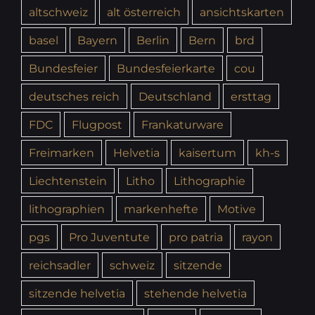
altschweiz
alt österreich
ansichtskarten
basel
Bayern
Berlin
Bern
brd
Bundesfeier
Bundesfeierkarte
cou
deutsches reich
Deutschland
ersttag
FDC
Flugpost
Frankaturware
Freimarken
Helvetia
kaisertum
kh-s
Liechtenstein
Litho
Lithographie
lithographien
markenhefte
Motive
pgs
Pro Juventute
pro patria
rayon
reichsadler
schweiz
sitzende
sitzende helvetia
stehende helvetia