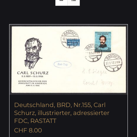
Deutschland, BRD, Nr.155, Carl
Schurz, illustrierter, adressierter
FDC, RASTATT
CHF
8.00