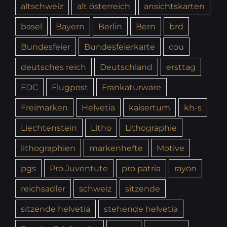
altschweiz
alt österreich
ansichtskarten
basel
Bayern
Berlin
Bern
brd
Bundesfeier
Bundesfeierkarte
cou
deutsches reich
Deutschland
ersttag
FDC
Flugpost
Frankaturware
Freimarken
Helvetia
kaisertum
kh-s
Liechtenstein
Litho
Lithographie
lithographien
markenhefte
Motive
pgs
Pro Juventute
pro patria
rayon
reichsadler
schweiz
sitzende
sitzende helvetia
stehende helvetia