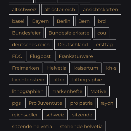
altschweiz
alt österreich
ansichtskarten
basel
Bayern
Berlin
Bern
brd
Bundesfeier
Bundesfeierkarte
cou
deutsches reich
Deutschland
ersttag
FDC
Flugpost
Frankaturware
Freimarken
Helvetia
kaisertum
kh-s
Liechtenstein
Litho
Lithographie
lithographien
markenhefte
Motive
pgs
Pro Juventute
pro patria
rayon
reichsadler
schweiz
sitzende
sitzende helvetia
stehende helvetia