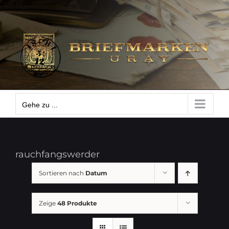
Zum
Gehe zu ...
Inhalt
springen
Gehe zu ...
rauchfangswerder
Sortieren nach
Datum
Zeige
48 Produkte