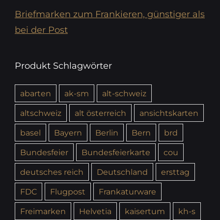
Briefmarken zum Frankieren, günstiger als
bei der Post
Produkt Schlagwörter
abarten
ak-sm
alt-schweiz
altschweiz
alt österreich
ansichtskarten
basel
Bayern
Berlin
Bern
brd
Bundesfeier
Bundesfeierkarte
cou
deutsches reich
Deutschland
ersttag
FDC
Flugpost
Frankaturware
Freimarken
Helvetia
kaisertum
kh-s