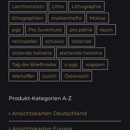
Liechtenstein
Litho
Lithographie
lithographien
markenhefte
Motive
pgs
Pro Juventute
pro patria
rayon
reichsadler
schweiz
sitzende
sitzende helvetia
stehende helvetia
Tag der Briefmarke
u-pgs
wappen
Wertziffer
zürich
Österreich
Produkt-Kategorien A-Z
Ansichtskarten Deutschland
Ansichtskarten Europa