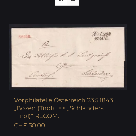
Vorphilatelie Österreich 23.5.1843
„Bozen (Tirol)“ => „Schlanders
(Tirol)“ RECOM.
CHF
50.00