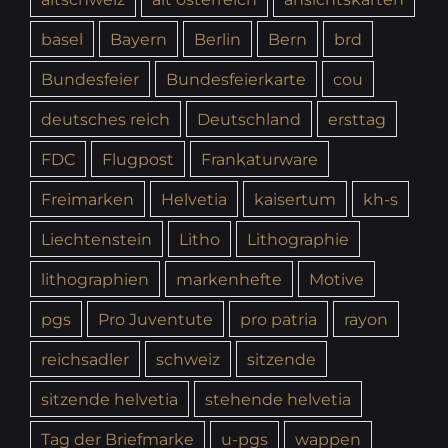
basel
Bayern
Berlin
Bern
brd
Bundesfeier
Bundesfeierkarte
cou
deutsches reich
Deutschland
ersttag
FDC
Flugpost
Frankaturware
Freimarken
Helvetia
kaisertum
kh-s
Liechtenstein
Litho
Lithographie
lithographien
markenhefte
Motive
pgs
Pro Juventute
pro patria
rayon
reichsadler
schweiz
sitzende
sitzende helvetia
stehende helvetia
Tag der Briefmarke
u-pgs
wappen