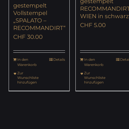
gestempelt
gestempelt
RECOMMANDIR
Vollstempel
WIEN in schwarz
„SPALATO –
CHF
5.00
RECOMMANDIRT“
CHF
30.00
In den
Details
In den
Detai
Warenkorb
Warenkorb
Zur
Zur
Wunschliste
Wunschliste
hinzufügen
hinzufügen