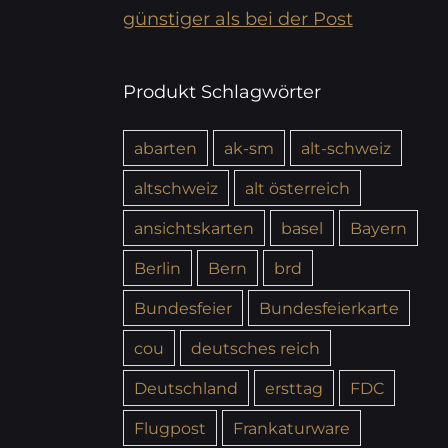
günstiger als bei der Post
Produkt Schlagwörter
abarten
ak-sm
alt-schweiz
altschweiz
alt österreich
ansichtskarten
basel
Bayern
Berlin
Bern
brd
Bundesfeier
Bundesfeierkarte
cou
deutsches reich
Deutschland
ersttag
FDC
Flugpost
Frankaturware