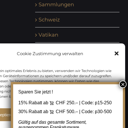
Sammlungen
Schweiz
Vatikan
Vereinte Nationen
Cookie Zustimmung verwalten
Vorphilatelie
in optimales Erlebnis zu bieten, verwenden wir Technologien wie
m Geräteinformationen zu speichern und/oder darauf zuzugreifen.
Zensurbelege Österreich
iesen Technologien zustimmen, können wir Daten wie das
en oder eindeutige IDs auf dieser Website verarbeiten. Wenn Sie Ihre
 nicht erteilen oder zurückziehen, können bestimmte Merkmale
Sparen Sie jetzt !
Zensurbelege Schweiz
onen beeinträchtigt werden.
15% Rabatt ab
CHF 250.– | Code:
p15-250
30% Rabatt ab
CHF 500.– | Code:
p30-500
eptieren
Ablehnen
Cookie Einstellungen
Gültig auf das gesamte Sortiment,
ausgenommen Frankaturware.