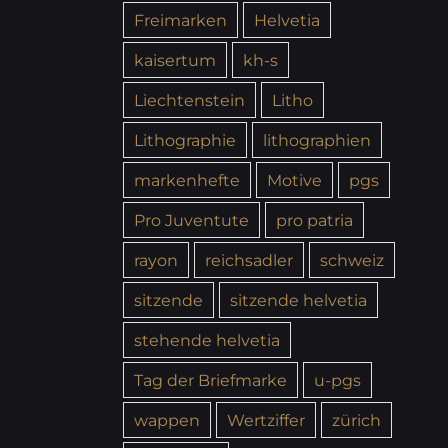
Freimarken
Helvetia
kaisertum
kh-s
Liechtenstein
Litho
Lithographie
lithographien
markenhefte
Motive
pgs
Pro Juventute
pro patria
rayon
reichsadler
schweiz
sitzende
sitzende helvetia
stehende helvetia
Tag der Briefmarke
u-pgs
wappen
Wertziffer
zürich