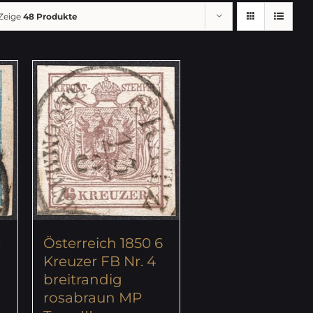
Zeige
48 Produkte
9
Österreich 1850 6
Kreuzer FB Nr. 4
breitrandig
rosabraun MP