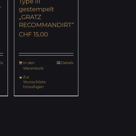
Type III
T
gestempelt
„GRATZ
RECOMMANDIRT“
CHF
15.00
ls
In den
Details
Warenkorb
Zur
Wunschliste
hinzufügen