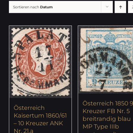
Sortieren nach
Datum
Österreich 1850 
Österreich
Kreuzer FB Nr. 5
Kaisertum 1860/61
breitrandig blau
– 10 Kreuzer ANK
MP Type IIIb
Nr. 21.a