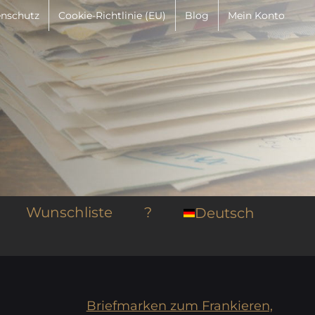
nschutz
Cookie-Richtlinie (EU)
Blog
Mein Konto
Wunschliste
?
Deutsch
Briefmarken zum Frankieren,