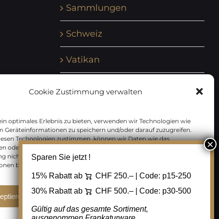
Sammlungen
Schweiz
Vatikan
Vereinte Nationen
Cookie Zustimmung verwalten
Vorphilatelie
in optimales Erlebnis zu bieten, verwenden wir Technologien wie
m Geräteinformationen zu speichern und/oder darauf zuzugreifen.
Zensurbelege Österreich
iesen Technologien zustimmen, können wir Daten wie das
en oder eindeutige IDs auf dieser Website verarbeiten. Wenn Sie Ihre
 nicht erteilen oder zurückziehen, können bestimmte Merkmale
Sparen Sie jetzt !
Zensurbelege Schweiz
onen beeinträchtigt werden.
15% Rabatt ab
CHF 250.– | Code:
p15-250
30% Rabatt ab
CHF 500.– | Code:
p30-500
eptieren
Ablehnen
Cookie Einstellungen
Gültig auf das gesamte Sortiment,
ausgenommen Frankaturware.