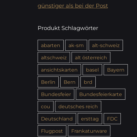
günstiger als bei der Post
Produkt Schlagwörter
abarten
ak-sm
alt-schweiz
altschweiz
alt österreich
ansichtskarten
basel
Bayern
Berlin
Bern
brd
Bundesfeier
Bundesfeierkarte
cou
deutsches reich
Deutschland
ersttag
FDC
Flugpost
Frankaturware