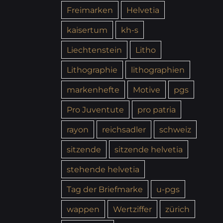
Freimarken
Helvetia
kaisertum
kh-s
Liechtenstein
Litho
Lithographie
lithographien
markenhefte
Motive
pgs
Pro Juventute
pro patria
rayon
reichsadler
schweiz
sitzende
sitzende helvetia
stehende helvetia
Tag der Briefmarke
u-pgs
wappen
Wertziffer
zürich