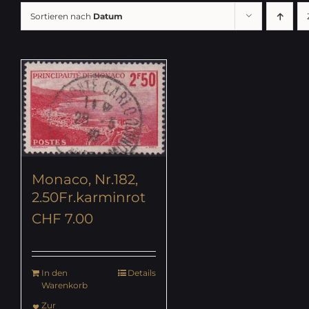
Sortieren nach
Datum
Monaco, Nr.182,
2.50Fr.karminrot
CHF
7.00
In den
Details
Warenkorb
Zur