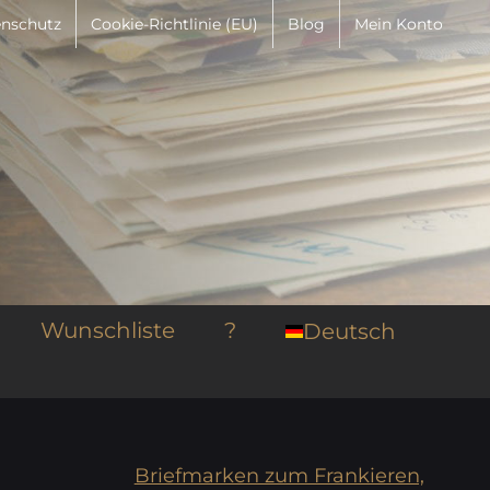
nschutz
Cookie-Richtlinie (EU)
Blog
Mein Konto
Wunschliste
?
Deutsch
Briefmarken zum Frankieren,