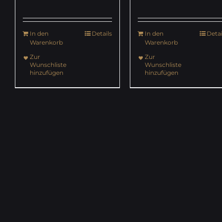
In den
Details
In den
Detai
Warenkorb
Warenkorb
Zur
Zur
Wunschliste
Wunschliste
hinzufügen
hinzufügen