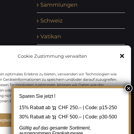
Sammlungen
Schweiz
Vatikan
Vereinte Nationen
Cookie Zustimmung verwalten
Vorphilatelie
in optimales Erlebnis zu bieten, verwenden wir Technologien wie
m Geräteinformationen zu speichern und/oder darauf zuzugreifen.
Zensurbelege Österreich
iesen Technologien zustimmen, können wir Daten wie das
en oder eindeutige IDs auf dieser Website verarbeiten. Wenn Sie Ihre
 nicht erteilen oder zurückziehen, können bestimmte Merkmale
Sparen Sie jetzt !
Zensurbelege Schweiz
onen beeinträchtigt werden.
15% Rabatt ab
CHF 250.– | Code:
p15-250
30% Rabatt ab
CHF 500.– | Code:
p30-500
eptieren
Ablehnen
Cookie Einstellungen
Gültig auf das gesamte Sortiment,
ausgenommen Frankaturware.