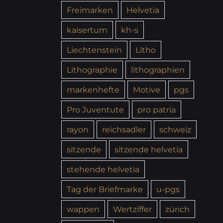
Freimarken
Helvetia
kaisertum
kh-s
Liechtenstein
Litho
Lithographie
lithographien
markenhefte
Motive
pgs
Pro Juventute
pro patria
rayon
reichsadler
schweiz
sitzende
sitzende helvetia
stehende helvetia
Tag der Briefmarke
u-pgs
wappen
Wertziffer
zürich