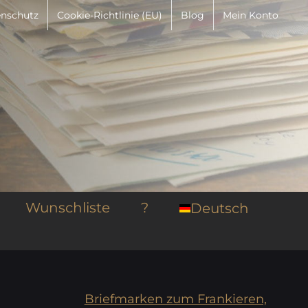
nschutz
Cookie-Richtlinie (EU)
Blog
Mein Konto
Wunschliste
?
Deutsch
Briefmarken zum Frankieren,