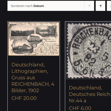
Sortieren nach
Datum
Deutschland,
Lithographien,
Gruss aus
REICHENBACH, 4
Deutschland,
Bilder, 1902
Deutsches Reich
CHF
20.00
Nr.44 a
CHF
6.00