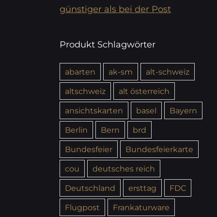
günstiger als bei der Post
Produkt Schlagwörter
abarten
ak-sm
alt-schweiz
altschweiz
alt österreich
ansichtskarten
basel
Bayern
Berlin
Bern
brd
Bundesfeier
Bundesfeierkarte
cou
deutsches reich
Deutschland
ersttag
FDC
Flugpost
Frankaturware