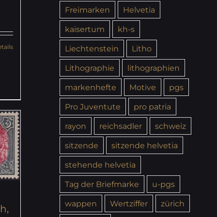
Freimarken
Helvetia
kaisertum
kh-s
tails
Liechtenstein
Litho
Lithographie
lithographien
markenhefte
Motive
pgs
Pro Juventute
pro patria
rayon
reichsadler
schweiz
sitzende
sitzende helvetia
stehende helvetia
Tag der Briefmarke
u-pgs
wappen
Wertziffer
zürich
h,