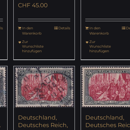
CHF
45.00
ls
In den
Details
In den
De
Warenkorb
Warenkorb
Zur
Zur
Wunschliste
Wunschliste
hinzufügen
hinzufügen
Deutschland,
Deutschland,
,
Deutsches Reic
Deutsches Reich,