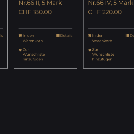
Nr.66 IV, 5 Mark
Nr.66 II, 5 Mark
CHF
220.00
CHF
180.00
ls
In den
Details
In den
De
Warenkorb
Warenkorb
Zur
Zur
Wunschliste
Wunschliste
hinzufügen
hinzufügen