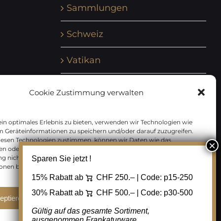
Sammlungen
Schweiz
Vatikan
Vereinte Nationen
Cookie Zustimmung verwalten
Vorphilatelie
in optimales Erlebnis zu bieten, verwenden wir Technologien wie
m Geräteinformationen zu speichern und/oder darauf zuzugreifen.
Zensurbelege Österreich
iesen Technologien zustimmen, können wir Daten wie das
en oder eindeutige IDs auf dieser Website verarbeiten. Wenn Sie Ihre
 nicht erteilen oder zurückziehen, können bestimmte Merkmale
Sparen Sie jetzt !
Zensurbelege Schweiz
onen beeinträchtigt werden.
15% Rabatt ab
CHF 250.– | Code:
p15-250
30% Rabatt ab
CHF 500.– | Code:
p30-500
eptieren
Ablehnen
Cookie Einstellungen
Gültig auf das gesamte Sortiment,
ausgenommen Frankaturware.