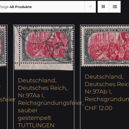
Zeige
48 Produkte
Deutschland,
Deutschland,
Deutsches Reic
,
Deutsches Reich,
Nr.97Ab I,
Nr.97Aa I,
Reichsgründun
feier
Reichsgründungsfeier,
CHF
12.00
sauber
gestempelt
TUTTLINGEN