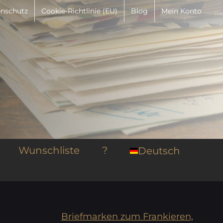
nschutz
Cookie-Richtlinie (EU)
Blog
Mein Konto
Wunschliste
?
Deutsch
Briefmarken zum Frankieren,