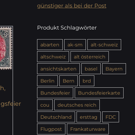
günstiger als bei der Post
Produkt Schlagwörter
abarten
ak-sm
alt-schweiz
altschweiz
alt österreich
ansichtskarten
basel
Bayern
Berlin
Bern
brd
h,
Bundesfeier
Bundesfeierkarte
gsfeier
cou
deutsches reich
Deutschland
ersttag
FDC
Flugpost
Frankaturware