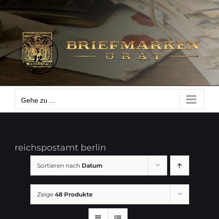
Zum
Gehe zu ...
Inhalt
springen
Gehe zu ...
reichspostamt berlin
Sortieren nach
Datum
Zeige
48 Produkte