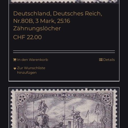
Deutschland, Deutsches Reich,
Nr.80B, 3 Mark, 25:16
Zähnungslöcher
CHF
22.00
In den Warenkorb
Details
Zur Wunschliste
hinzufügen