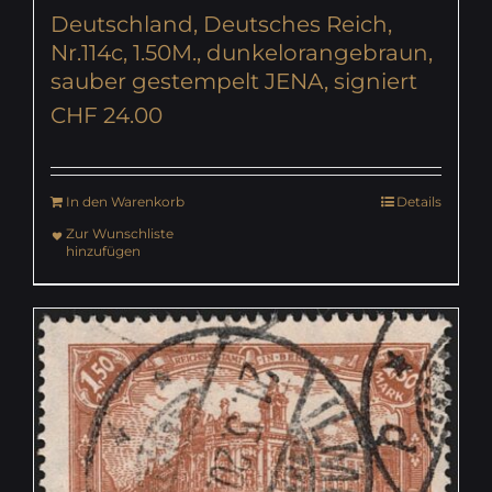
Deutschland, Deutsches Reich,
Nr.114c, 1.50M., dunkelorangebraun,
sauber gestempelt JENA, signiert
CHF
24.00
In den Warenkorb
Details
Zur Wunschliste
hinzufügen