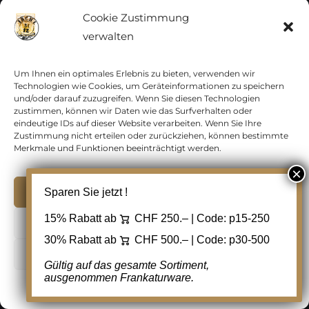
Lithographien Österreich
Cookie Zustimmung
verwalten
Lithographien Schweiz
Um Ihnen ein optimales Erlebnis zu bieten, verwenden wir
Monaco
Technologien wie Cookies, um Geräteinformationen zu speichern
und/oder darauf zuzugreifen. Wenn Sie diesen Technologien
zustimmen, können wir Daten wie das Surfverhalten oder
Österreich
eindeutige IDs auf dieser Website verarbeiten. Wenn Sie Ihre
Zustimmung nicht erteilen oder zurückziehen, können bestimmte
Merkmale und Funktionen beeinträchtigt werden.
Postgeschichte
Akzeptieren
Sparen Sie jetzt !
Sammlungen
15% Rabatt ab
CHF 250.– | Code:
p15-250
Ablehnen
Schweiz
30% Rabatt ab
CHF 500.– | Code:
p30-500
Cookie Einstellungen
Gültig auf das gesamte Sortiment,
Vatikan
ausgenommen Frankaturware.
Cookie-Richtlinie
Datenschutz
Kontakt
Vereinte Nationen