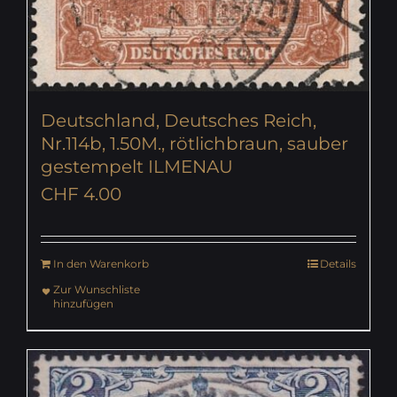
Deutschland, Deutsches Reich,
Nr.114b, 1.50M., rötlichbraun, sauber
gestempelt ILMENAU
CHF
4.00
In den Warenkorb
Details
Zur Wunschliste
hinzufügen