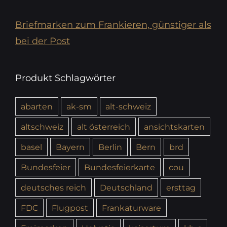
Briefmarken zum Frankieren, günstiger als
bei der Post
Produkt Schlagwörter
abarten
ak-sm
alt-schweiz
altschweiz
alt österreich
ansichtskarten
basel
Bayern
Berlin
Bern
brd
Bundesfeier
Bundesfeierkarte
cou
deutsches reich
Deutschland
ersttag
FDC
Flugpost
Frankaturware