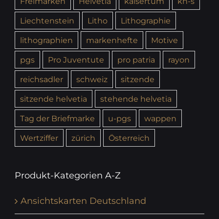
Freimarken
Helvetia
kaisertum
kh-s
Liechtenstein
Litho
Lithographie
lithographien
markenhefte
Motive
pgs
Pro Juventute
pro patria
rayon
reichsadler
schweiz
sitzende
sitzende helvetia
stehende helvetia
Tag der Briefmarke
u-pgs
wappen
Wertziffer
zürich
Österreich
Produkt-Kategorien A-Z
Ansichtskarten Deutschland