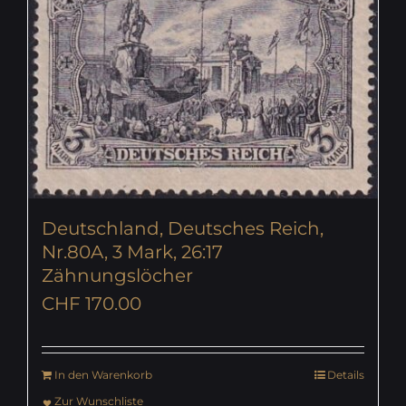
Deutschland, Deutsches Reich,
Nr.80A, 3 Mark, 26:17
Zähnungslöcher
CHF
170.00
In den Warenkorb
Details
Zur Wunschliste