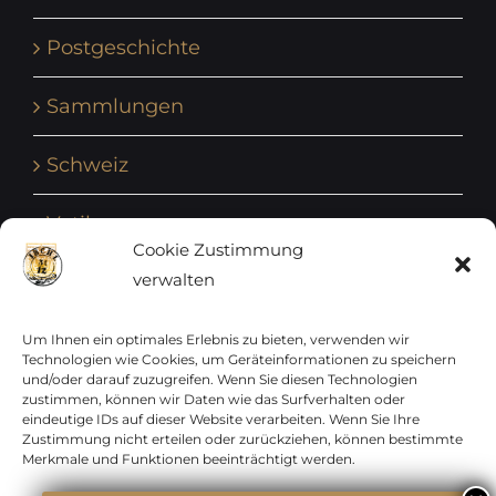
Postgeschichte
Sammlungen
Schweiz
Vatikan
Cookie Zustimmung
verwalten
Vereinte Nationen
Vorphilatelie
Um Ihnen ein optimales Erlebnis zu bieten, verwenden wir
Technologien wie Cookies, um Geräteinformationen zu speichern
und/oder darauf zuzugreifen. Wenn Sie diesen Technologien
Zensurbelege Österreich
zustimmen, können wir Daten wie das Surfverhalten oder
eindeutige IDs auf dieser Website verarbeiten. Wenn Sie Ihre
Zustimmung nicht erteilen oder zurückziehen, können bestimmte
Zensurbelege Schweiz
Merkmale und Funktionen beeinträchtigt werden.