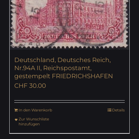
Deutschland, Deutsches Reich,
Nr.94A II, Reichspostamt,
gestempelt FRIEDRICHSHAFEN
CHF
30.00
In den Warenkorb
Details
Zur Wunschliste
hinzufügen