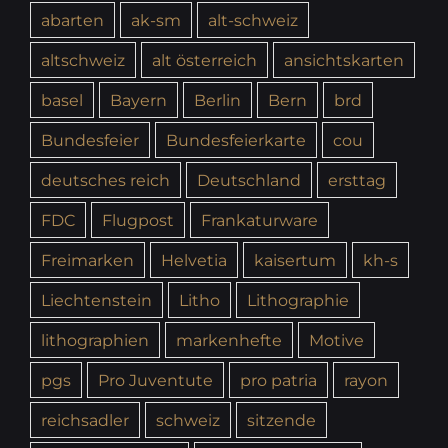
abarten
ak-sm
alt-schweiz
altschweiz
alt österreich
ansichtskarten
basel
Bayern
Berlin
Bern
brd
Bundesfeier
Bundesfeierkarte
cou
deutsches reich
Deutschland
ersttag
FDC
Flugpost
Frankaturware
Freimarken
Helvetia
kaisertum
kh-s
Liechtenstein
Litho
Lithographie
lithographien
markenhefte
Motive
pgs
Pro Juventute
pro patria
rayon
reichsadler
schweiz
sitzende