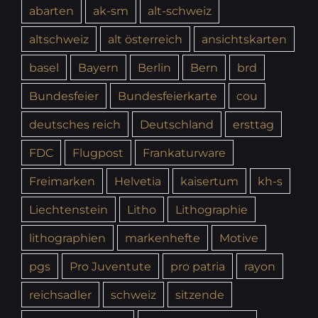
abarten
ak-sm
alt-schweiz
altschweiz
alt österreich
ansichtskarten
basel
Bayern
Berlin
Bern
brd
Bundesfeier
Bundesfeierkarte
cou
deutsches reich
Deutschland
ersttag
FDC
Flugpost
Frankaturware
Freimarken
Helvetia
kaisertum
kh-s
Liechtenstein
Litho
Lithographie
lithographien
markenhefte
Motive
pgs
Pro Juventute
pro patria
rayon
reichsadler
schweiz
sitzende