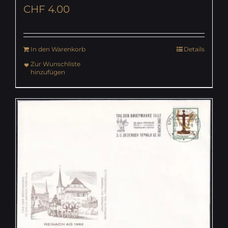
CHF
4.00
In den Warenkorb
Details
Zur Wunschliste
hinzufügen