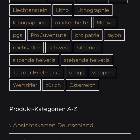
Liechtenstein
Litho
Lithographie
lithographien
markenhefte
Motive
pgs
Pro Juventute
pro patria
rayon
reichsadler
schweiz
sitzende
sitzende helvetia
stehende helvetia
Tag der Briefmarke
u-pgs
wappen
Wertziffer
zürich
Österreich
Produkt-Kategorien A-Z
Ansichtskarten Deutschland