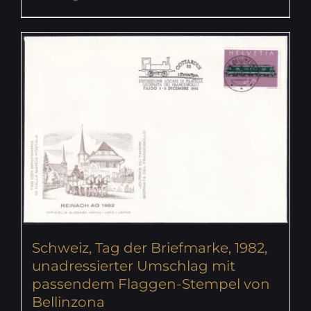
Schweiz, Tag der Briefmarke, 1982,
unadressierter Umschlag mit
passendem Flaggen-Stempel von
Bellinzona