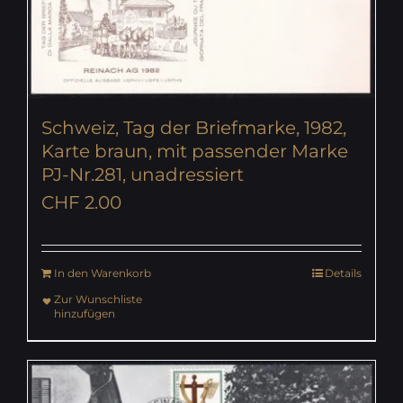
Schweiz, Tag der Briefmarke, 1982,
Karte braun, mit passender Marke
PJ-Nr.281, unadressiert
CHF
2.00
In den Warenkorb
Details
Zur Wunschliste
hinzufügen