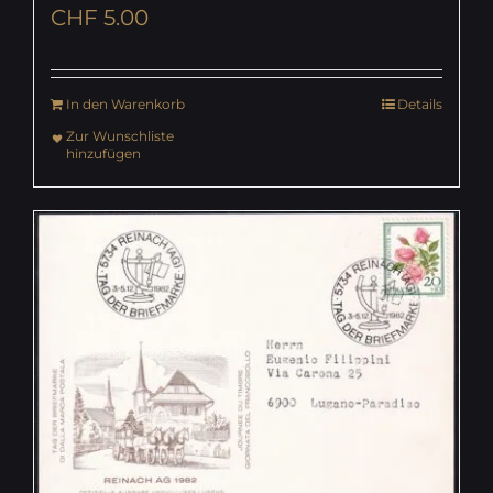
CHF
5.00
In den Warenkorb
Details
Zur Wunschliste
hinzufügen