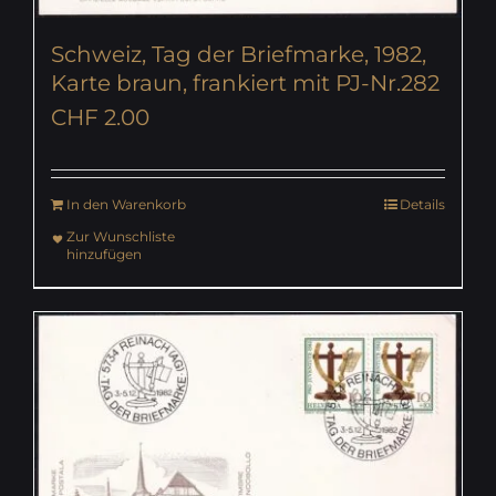
Schweiz, Tag der Briefmarke, 1982,
Karte braun, frankiert mit PJ-Nr.282
CHF
2.00
In den Warenkorb
Details
Zur Wunschliste
hinzufügen