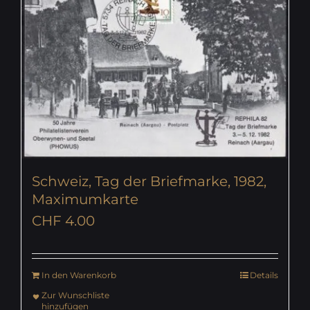
Schweiz, Tag der Briefmarke, 1982,
Maximumkarte
CHF
4.00
In den Warenkorb
Details
Zur Wunschliste
hinzufügen