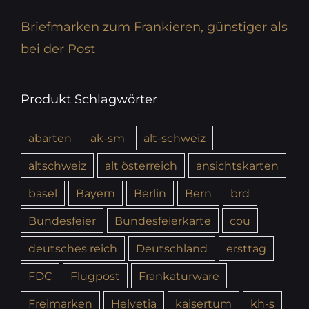
Briefmarken zum Frankieren, günstiger als
bei der Post
Produkt Schlagwörter
abarten
ak-sm
alt-schweiz
altschweiz
alt österreich
ansichtskarten
basel
Bayern
Berlin
Bern
brd
Bundesfeier
Bundesfeierkarte
cou
deutsches reich
Deutschland
ersttag
FDC
Flugpost
Frankaturware
Freimarken
Helvetia
kaisertum
kh-s