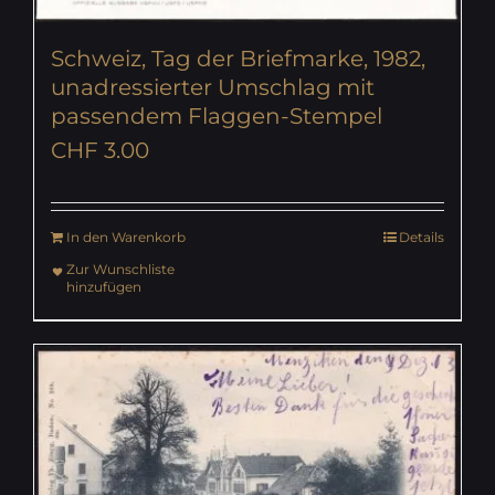
Schweiz, Tag der Briefmarke, 1982,
unadressierter Umschlag mit
passendem Flaggen-Stempel
CHF
3.00
In den Warenkorb
Details
Zur Wunschliste
hinzufügen