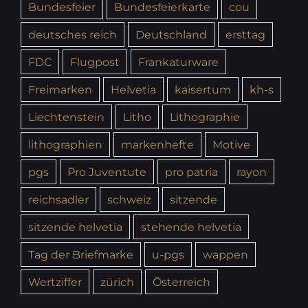
Bundesfeier
Bundesfeierkarte
cou
deutsches reich
Deutschland
ersttag
FDC
Flugpost
Frankaturware
Freimarken
Helvetia
kaisertum
kh-s
Liechtenstein
Litho
Lithographie
lithographien
markenhefte
Motive
pgs
Pro Juventute
pro patria
rayon
reichsadler
schweiz
sitzende
sitzende helvetia
stehende helvetia
Tag der Briefmarke
u-pgs
wappen
Wertziffer
zürich
Österreich