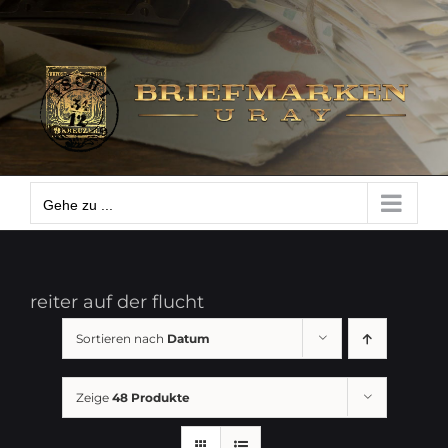
Zum
Gehe zu ...
Inhalt
springen
Gehe zu ...
reiter auf der flucht
Sortieren nach
Datum
Zeige
48 Produkte