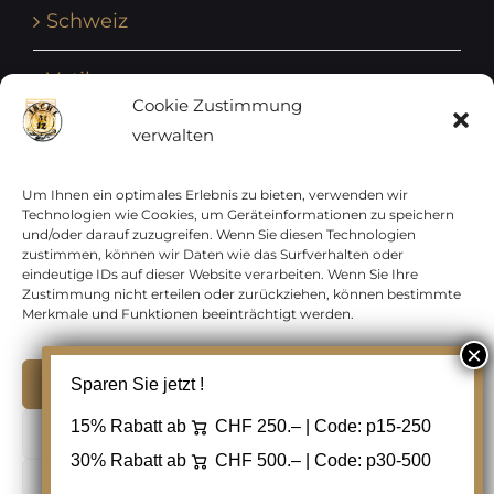
Schweiz
Vatikan
Cookie Zustimmung
verwalten
Vereinte Nationen
Vorphilatelie
Um Ihnen ein optimales Erlebnis zu bieten, verwenden wir
Technologien wie Cookies, um Geräteinformationen zu speichern
und/oder darauf zuzugreifen. Wenn Sie diesen Technologien
Zensurbelege Österreich
zustimmen, können wir Daten wie das Surfverhalten oder
eindeutige IDs auf dieser Website verarbeiten. Wenn Sie Ihre
Zustimmung nicht erteilen oder zurückziehen, können bestimmte
Zensurbelege Schweiz
Merkmale und Funktionen beeinträchtigt werden.
Akzeptieren
Sparen Sie jetzt !
Copyright 2012 - 2024 URAY GmbH | All Rights
15% Rabatt ab
CHF 250.– | Code:
p15-250
Ablehnen
Reserved |
PCI Data Security Standards |
30% Rabatt ab
CHF 500.– | Code:
p30-500
AGB
|
Datenschutz
|
Kontakt
Cookie Einstellungen