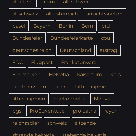
abarten
ak-sm
alt-schweiz
altschweiz
alt österreich
ansichtskarten
basel
Bayern
Berlin
Bern
brd
Bundesfeier
Bundesfeierkarte
cou
deutsches reich
Deutschland
ersttag
FDC
Flugpost
Frankaturware
Freimarken
Helvetia
kaisertum
kh-s
Liechtenstein
Litho
Lithographie
lithographien
markenhefte
Motive
pgs
Pro Juventute
pro patria
rayon
reichsadler
schweiz
sitzende
sitzende helvetia
stehende helvetia