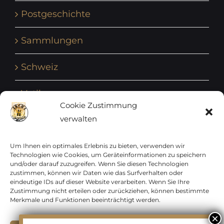
Postgeschichte
Sammlungen
Schweiz
Vatikan
Cookie Zustimmung
verwalten
Vereinte Nationen
Vorphilatelie
Um Ihnen ein optimales Erlebnis zu bieten, verwenden wir
Technologien wie Cookies, um Geräteinformationen zu speichern
und/oder darauf zuzugreifen. Wenn Sie diesen Technologien
Zensurbelege Österreich
zustimmen, können wir Daten wie das Surfverhalten oder
eindeutige IDs auf dieser Website verarbeiten. Wenn Sie Ihre
Zustimmung nicht erteilen oder zurückziehen, können bestimmte
Zensurbelege Schweiz
Merkmale und Funktionen beeinträchtigt werden.