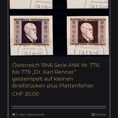
Österreich 1946 Serie ANK Nr. 776
bis 779 „Dr. Karl Renner“
gestempelt auf kleinen
Briefstücken plus Plattenfehler
CHF
20.00
In den Warenkorb
Details