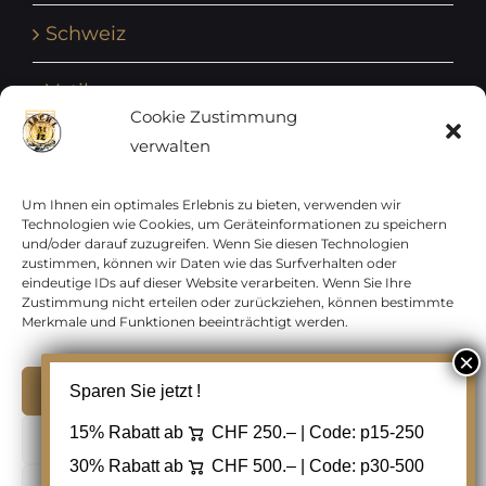
Schweiz
Vatikan
Cookie Zustimmung
verwalten
Vereinte Nationen
Vorphilatelie
Um Ihnen ein optimales Erlebnis zu bieten, verwenden wir
Technologien wie Cookies, um Geräteinformationen zu speichern
und/oder darauf zuzugreifen. Wenn Sie diesen Technologien
Zensurbelege Österreich
zustimmen, können wir Daten wie das Surfverhalten oder
eindeutige IDs auf dieser Website verarbeiten. Wenn Sie Ihre
Zustimmung nicht erteilen oder zurückziehen, können bestimmte
Zensurbelege Schweiz
Merkmale und Funktionen beeinträchtigt werden.
Akzeptieren
Sparen Sie jetzt !
Copyright 2012 - 2024 URAY GmbH | All Rights
15% Rabatt ab
CHF 250.– | Code:
p15-250
Ablehnen
Reserved |
PCI Data Security Standards |
30% Rabatt ab
CHF 500.– | Code:
p30-500