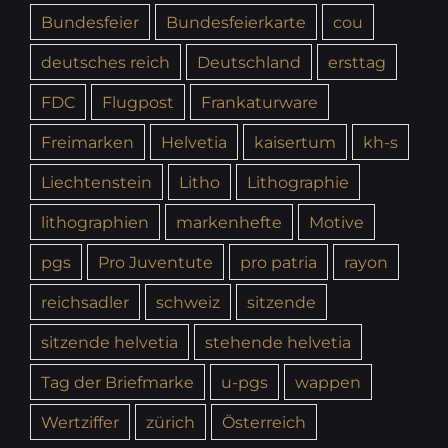
Bundesfeier
Bundesfeierkarte
cou
deutsches reich
Deutschland
ersttag
FDC
Flugpost
Frankaturware
Freimarken
Helvetia
kaisertum
kh-s
Liechtenstein
Litho
Lithographie
lithographien
markenhefte
Motive
pgs
Pro Juventute
pro patria
rayon
reichsadler
schweiz
sitzende
sitzende helvetia
stehende helvetia
Tag der Briefmarke
u-pgs
wappen
Wertziffer
zürich
Österreich