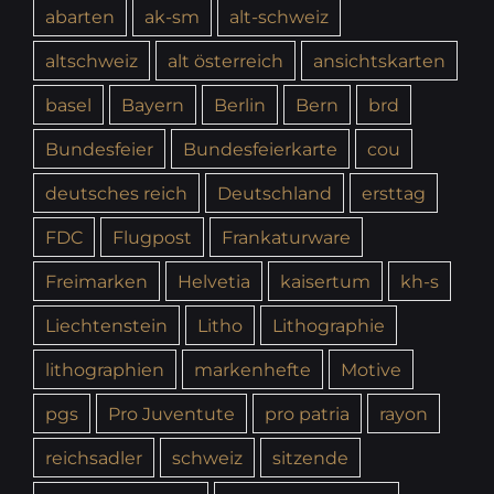
abarten
ak-sm
alt-schweiz
altschweiz
alt österreich
ansichtskarten
basel
Bayern
Berlin
Bern
brd
Bundesfeier
Bundesfeierkarte
cou
deutsches reich
Deutschland
ersttag
FDC
Flugpost
Frankaturware
Freimarken
Helvetia
kaisertum
kh-s
Liechtenstein
Litho
Lithographie
lithographien
markenhefte
Motive
pgs
Pro Juventute
pro patria
rayon
reichsadler
schweiz
sitzende