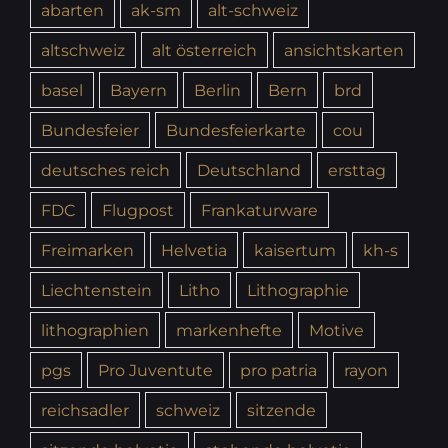
abarten
ak-sm
alt-schweiz
altschweiz
alt österreich
ansichtskarten
basel
Bayern
Berlin
Bern
brd
Bundesfeier
Bundesfeierkarte
cou
deutsches reich
Deutschland
ersttag
FDC
Flugpost
Frankaturware
Freimarken
Helvetia
kaisertum
kh-s
Liechtenstein
Litho
Lithographie
lithographien
markenhefte
Motive
pgs
Pro Juventute
pro patria
rayon
reichsadler
schweiz
sitzende