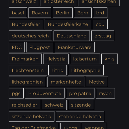
altschweiz
alt österreich
ansichtskarten
basel
Bayern
Berlin
Bern
brd
Bundesfeier
Bundesfeierkarte
cou
deutsches reich
Deutschland
ersttag
FDC
Flugpost
Frankaturware
Freimarken
Helvetia
kaisertum
kh-s
Liechtenstein
Litho
Lithographie
lithographien
markenhefte
Motive
pgs
Pro Juventute
pro patria
rayon
reichsadler
schweiz
sitzende
sitzende helvetia
stehende helvetia
Tag der Briefmarke
u-pgs
wappen