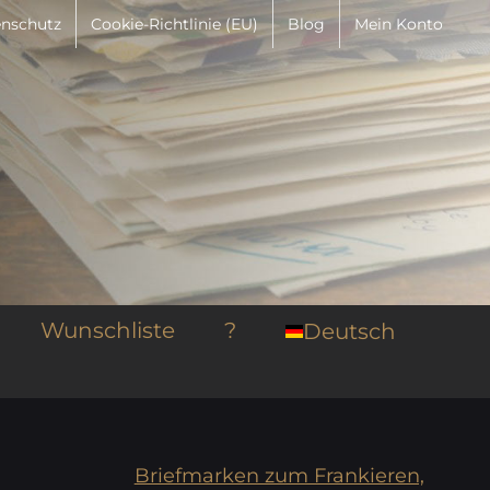
nschutz
Cookie-Richtlinie (EU)
Blog
Mein Konto
Wunschliste
?
Deutsch
Briefmarken zum Frankieren,