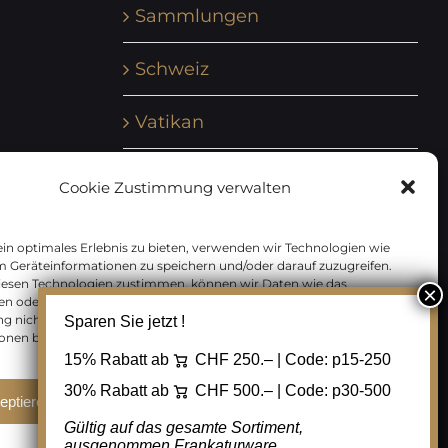
Sammlungen
Schweiz
Vatikan
Vereinte Nationen
Cookie Zustimmung verwalten
Vorphilatelie
in optimales Erlebnis zu bieten, verwenden wir Technologien wie
m Geräteinformationen zu speichern und/oder darauf zuzugreifen.
Zensurbelege Österreich
iesen Technologien zustimmen, können wir Daten wie das
en oder eindeutige IDs auf dieser Website verarbeiten. Wenn Sie Ihre
 nicht erteilen oder zurückziehen, können bestimmte Merkmale
Sparen Sie jetzt !
Zensurbelege Schweiz
onen beeinträchtigt werden.
15% Rabatt ab
CHF 250.– | Code:
p15-250
30% Rabatt ab
CHF 500.– | Code:
p30-500
eptieren
Ablehnen
Cookie Einstellungen
Gültig auf das gesamte Sortiment,
ausgenommen Frankaturware.