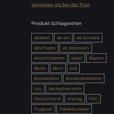
günstiger als bei der Post
Produkt Schlagwörter
abarten
ak-sm
alt-schweiz
altschweiz
alt österreich
ansichtskarten
basel
Bayern
Berlin
Bern
brd
Bundesfeier
Bundesfeierkarte
cou
deutsches reich
Deutschland
ersttag
FDC
Flugpost
Frankaturware