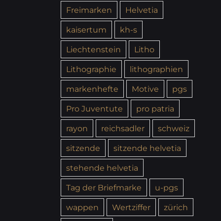
Freimarken
Helvetia
kaisertum
kh-s
Liechtenstein
Litho
Lithographie
lithographien
markenhefte
Motive
pgs
Pro Juventute
pro patria
rayon
reichsadler
schweiz
sitzende
sitzende helvetia
stehende helvetia
Tag der Briefmarke
u-pgs
wappen
Wertziffer
zürich