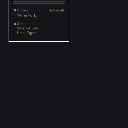
In den
Details
Warenkorb
Zur
Wunschliste
hinzufügen