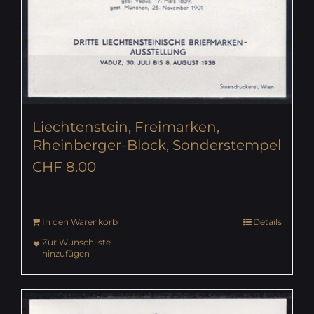
Liechtenstein, Freimarken,
Rheinberger-Block, Sonderstempel
CHF
8.00
In den Warenkorb
Details
Zur Wunschliste
hinzufügen