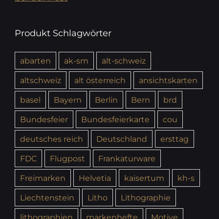
Produkt Schlagwörter
abarten
ak-sm
alt-schweiz
altschweiz
alt österreich
ansichtskarten
basel
Bayern
Berlin
Bern
brd
Bundesfeier
Bundesfeierkarte
cou
deutsches reich
Deutschland
ersttag
FDC
Flugpost
Frankaturware
Freimarken
Helvetia
kaisertum
kh-s
Liechtenstein
Litho
Lithographie
lithographien
markenhefte
Motive