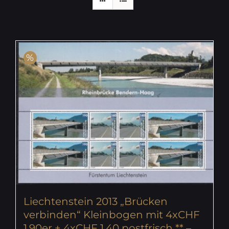
%
Liechtenstein 2013 „Brücken
verbinden“ Kleinbogen mit 4xCHF
1.90er + 4xCHF 1.40 postfrisch ** –