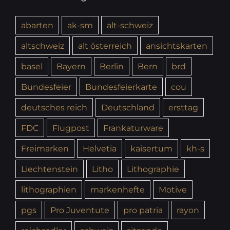
abarten
ak-sm
alt-schweiz
altschweiz
alt österreich
ansichtskarten
basel
Bayern
Berlin
Bern
brd
Bundesfeier
Bundesfeierkarte
cou
deutsches reich
Deutschland
ersttag
FDC
Flugpost
Frankaturware
Freimarken
Helvetia
kaisertum
kh-s
Liechtenstein
Litho
Lithographie
lithographien
markenhefte
Motive
pgs
Pro Juventute
pro patria
rayon