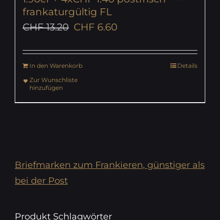
frankaturgültig FL
Ursprünglicher
Aktueller
CHF
13.20
CHF
6.60
Preis
Preis
war:
ist:
In den Warenkorb
Details
CHF 13.20
CHF 6.60.
Zur Wunschliste
hinzufügen
Briefmarken zum Frankieren, günstiger als
bei der Post
Produkt Schlagwörter