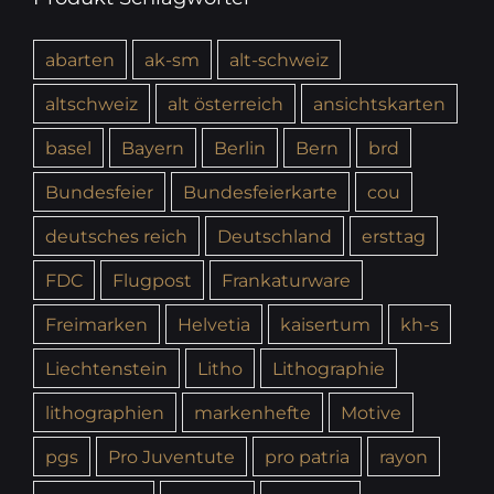
abarten
ak-sm
alt-schweiz
altschweiz
alt österreich
ansichtskarten
basel
Bayern
Berlin
Bern
brd
Bundesfeier
Bundesfeierkarte
cou
deutsches reich
Deutschland
ersttag
FDC
Flugpost
Frankaturware
Freimarken
Helvetia
kaisertum
kh-s
Liechtenstein
Litho
Lithographie
lithographien
markenhefte
Motive
pgs
Pro Juventute
pro patria
rayon