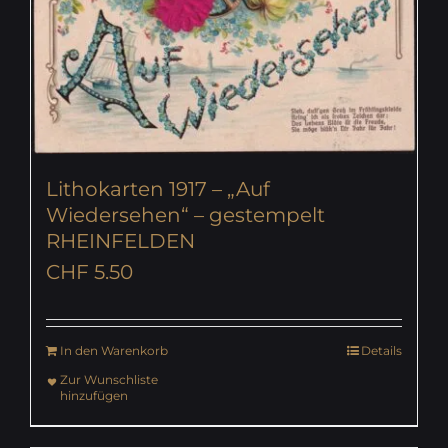
Lithokarten 1917 – „Auf
Wiedersehen“ – gestempelt
RHEINFELDEN
CHF
5.50
In den Warenkorb
Details
Zur Wunschliste
hinzufügen