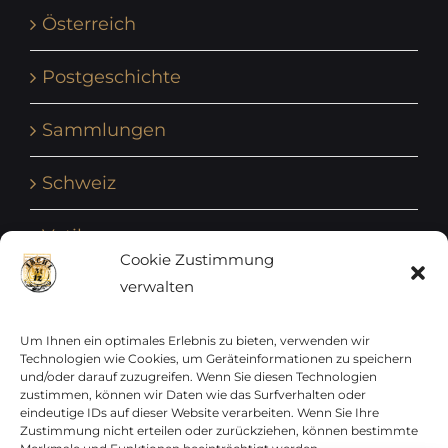
Österreich
Postgeschichte
Sammlungen
Schweiz
Vatikan
Cookie Zustimmung
verwalten
Vereinte Nationen
Vorphilatelie
Um Ihnen ein optimales Erlebnis zu bieten, verwenden wir
Technologien wie Cookies, um Geräteinformationen zu speichern
und/oder darauf zuzugreifen. Wenn Sie diesen Technologien
Zensurbelege Österreich
zustimmen, können wir Daten wie das Surfverhalten oder
eindeutige IDs auf dieser Website verarbeiten. Wenn Sie Ihre
Zustimmung nicht erteilen oder zurückziehen, können bestimmte
Zensurbelege Schweiz