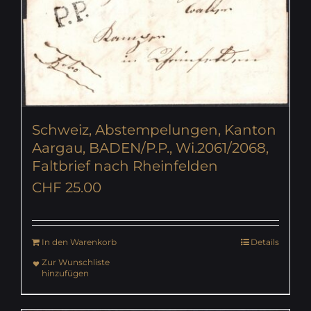
Schweiz, Abstempelungen, Kanton
Aargau, BADEN/P.P., Wi.2061/2068,
Faltbrief nach Rheinfelden
CHF
25.00
In den Warenkorb
Details
Zur Wunschliste
hinzufügen