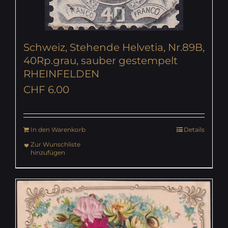
Schweiz, Stehende Helvetia, Nr.89B,
40Rp.grau, sauber gestempelt
RHEINFELDEN
CHF
6.00
In den Warenkorb
Details
Zur Wunschliste
hinzufügen