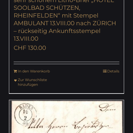
SOOLBAD SCHÜTZEN,
RHEINFELDEN“ mit Stempel
AMBULANT 13.VIII.00 nach ZÜRICH
– rückseitig Ankunftsstempel
13.VIII.00
CHF
130.00
In den Warenkorb
Details
Zur Wunschliste
hinzufügen