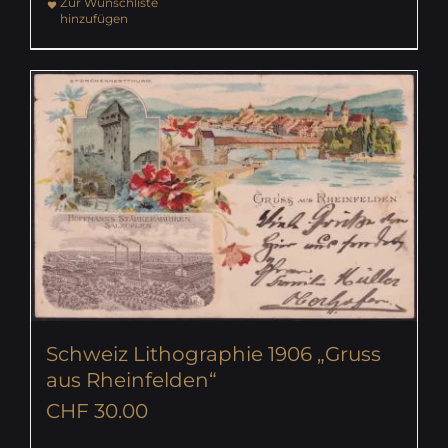
Zur Wunschliste
hinzufügen
Schweiz Lithographie 1906 „Gruss
aus Rheinfelden“
CHF
30.00