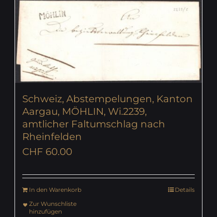
Schweiz, Abstempelungen, Kanton
Aargau, MÖHLIN, Wi.2239,
amtlicher Faltumschlag nach
Rheinfelden
CHF
60.00
In den Warenkorb
Details
Zur Wunschliste
hinzufügen