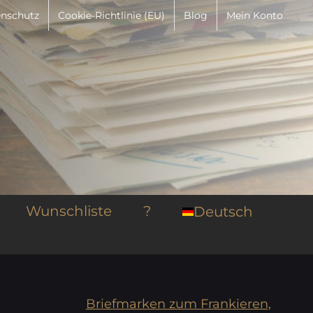
nschutz
Cookie-Richtlinie (EU)
Blog
Mein Konto
Wunschliste
?
Deutsch
Briefmarken zum Frankieren,