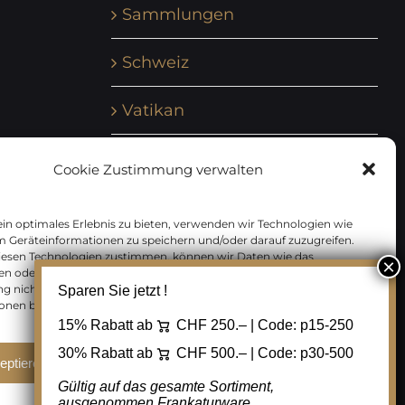
Sammlungen
Schweiz
Vatikan
Vereinte Nationen
Cookie Zustimmung verwalten
Vorphilatelie
in optimales Erlebnis zu bieten, verwenden wir Technologien wie
m Geräteinformationen zu speichern und/oder darauf zuzugreifen.
Zensurbelege Österreich
iesen Technologien zustimmen, können wir Daten wie das
en oder eindeutige IDs auf dieser Website verarbeiten. Wenn Sie Ihre
 nicht erteilen oder zurückziehen, können bestimmte Merkmale
Sparen Sie jetzt !
Zensurbelege Schweiz
onen beeinträchtigt werden.
15% Rabatt ab
CHF 250.– | Code:
p15-250
30% Rabatt ab
CHF 500.– | Code:
p30-500
eptieren
Ablehnen
Cookie Einstellungen
Gültig auf das gesamte Sortiment,
ausgenommen Frankaturware.