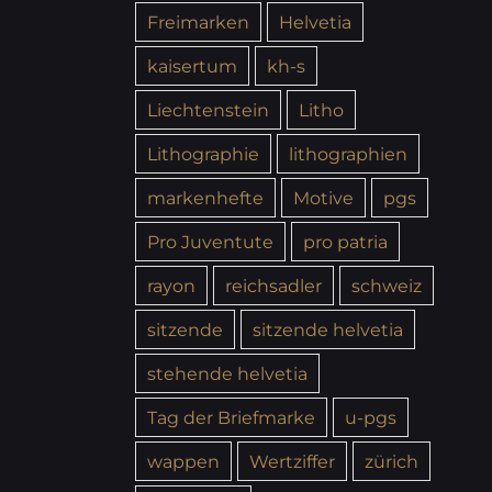
Freimarken
Helvetia
kaisertum
kh-s
Liechtenstein
Litho
Lithographie
lithographien
markenhefte
Motive
pgs
Pro Juventute
pro patria
rayon
reichsadler
schweiz
sitzende
sitzende helvetia
stehende helvetia
Tag der Briefmarke
u-pgs
wappen
Wertziffer
zürich