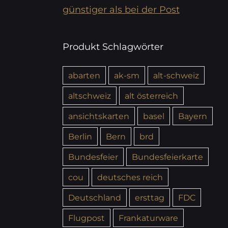
günstiger als bei der Post
Produkt Schlagwörter
abarten
ak-sm
alt-schweiz
altschweiz
alt österreich
ansichtskarten
basel
Bayern
Berlin
Bern
brd
Bundesfeier
Bundesfeierkarte
cou
deutsches reich
Deutschland
ersttag
FDC
Flugpost
Frankaturware