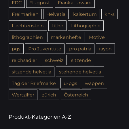
FDC
Flugpost
Frankaturware
Freimarken
Helvetia
kaisertum
kh-s
Liechtenstein
Litho
Lithographie
lithographien
markenhefte
Motive
pgs
Pro Juventute
pro patria
rayon
reichsadler
schweiz
sitzende
sitzende helvetia
stehende helvetia
Tag der Briefmarke
u-pgs
wappen
Wertziffer
zürich
Österreich
Produkt-Kategorien A-Z