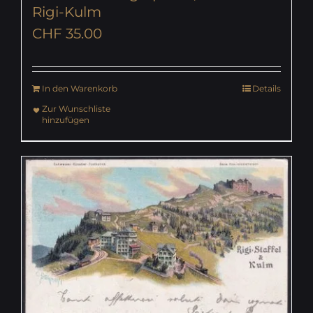
Rigi-Kulm
CHF
35.00
In den Warenkorb
Details
Zur Wunschliste
hinzufügen