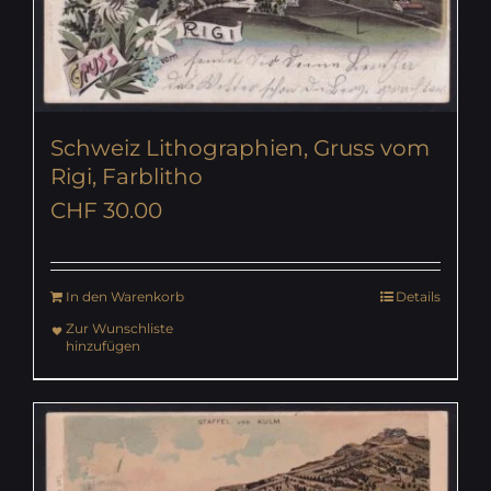
Schweiz Lithographien, Gruss vom
Rigi, Farblitho
CHF
30.00
In den Warenkorb
Details
Zur Wunschliste
hinzufügen