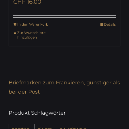
CHF
16.00
In den Warenkorb
Details
Zur Wunschliste
hinzufügen
Briefmarken zum Frankieren, günstiger als
bei der Post
Produkt Schlagwörter
abarten
ak-sm
alt-schweiz