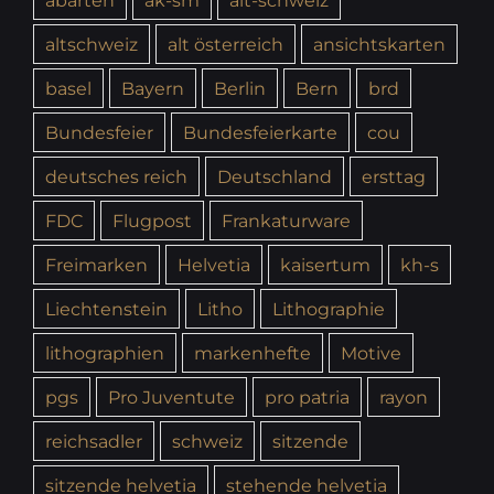
altschweiz
alt österreich
ansichtskarten
basel
Bayern
Berlin
Bern
brd
Bundesfeier
Bundesfeierkarte
cou
deutsches reich
Deutschland
ersttag
FDC
Flugpost
Frankaturware
Freimarken
Helvetia
kaisertum
kh-s
Liechtenstein
Litho
Lithographie
lithographien
markenhefte
Motive
pgs
Pro Juventute
pro patria
rayon
reichsadler
schweiz
sitzende
sitzende helvetia
stehende helvetia