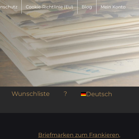
nschutz
Cookie-Richtlinie (EU)
Blog
Mein Konto
Wunschliste
?
Deutsch
Briefmarken zum Frankieren,