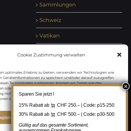
Sammlungen
Schweiz
Vatikan
Vereinte Nationen
Cookie Zustimmung verwalten
Vorphilatelie
in optimales Erlebnis zu bieten, verwenden wir Technologien wie
m Geräteinformationen zu speichern und/oder darauf zuzugreifen.
Zensurbelege Österreich
iesen Technologien zustimmen, können wir Daten wie das
en oder eindeutige IDs auf dieser Website verarbeiten. Wenn Sie Ihre
 nicht erteilen oder zurückziehen, können bestimmte Merkmale
Sparen Sie jetzt !
Zensurbelege Schweiz
onen beeinträchtigt werden.
15% Rabatt ab
CHF 250.– | Code:
p15-250
30% Rabatt ab
CHF 500.– | Code:
p30-500
eptieren
Ablehnen
Cookie Einstellungen
Gültig auf das gesamte Sortiment,
ausgenommen Frankaturware.