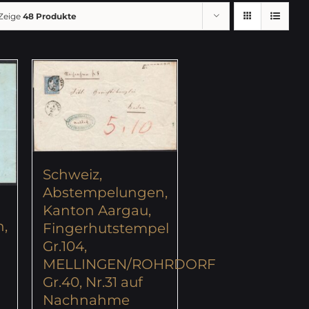
Zeige
48 Produkte
Schweiz,
Abstempelungen,
Kanton Aargau,
,
Fingerhutstempel
Gr.104,
MELLINGEN/ROHRDORF
Gr.40, Nr.31 auf
Nachnahme