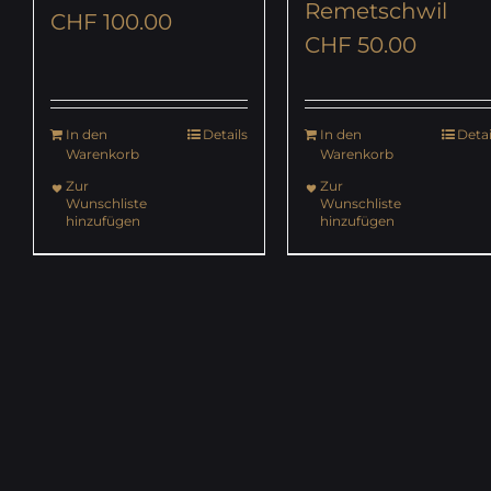
Remetschwil
CHF
100.00
CHF
50.00
In den
Details
In den
Detai
Warenkorb
Warenkorb
Zur
Zur
Wunschliste
Wunschliste
hinzufügen
hinzufügen