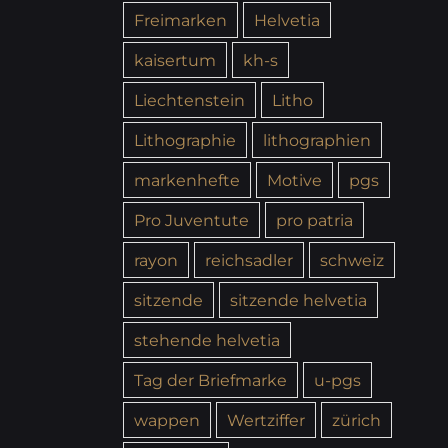
Freimarken
Helvetia
kaisertum
kh-s
Liechtenstein
Litho
Lithographie
lithographien
markenhefte
Motive
pgs
Pro Juventute
pro patria
rayon
reichsadler
schweiz
sitzende
sitzende helvetia
stehende helvetia
Tag der Briefmarke
u-pgs
wappen
Wertziffer
zürich