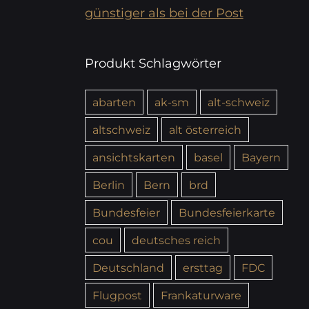
günstiger als bei der Post
Produkt Schlagwörter
abarten
ak-sm
alt-schweiz
altschweiz
alt österreich
ansichtskarten
basel
Bayern
Berlin
Bern
brd
Bundesfeier
Bundesfeierkarte
cou
deutsches reich
Deutschland
ersttag
FDC
Flugpost
Frankaturware