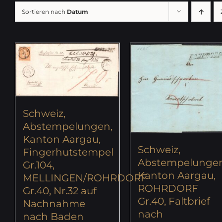
Sortieren nach
Datum
Schweiz,
Abstempelungen,
Kanton Aargau,
Schweiz,
Fingerhutstempel
Abstempelungen
Gr.104,
Kanton Aargau,
MELLINGEN/ROHRDORF
ROHRDORF
Gr.40, Nr.32 auf
Gr.40, Faltbrief
Nachnahme
nach
nach Baden