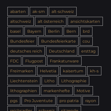
abarten
ak-sm
alt-schweiz
altschweiz
alt österreich
ansichtskarten
basel
Bayern
Berlin
Bern
brd
Bundesfeier
Bundesfeierkarte
cou
deutsches reich
Deutschland
ersttag
FDC
Flugpost
Frankaturware
Freimarken
Helvetia
kaisertum
kh-s
Liechtenstein
Litho
Lithographie
lithographien
markenhefte
Motive
pgs
Pro Juventute
pro patria
rayon
reichsadler
schweiz
sitzende