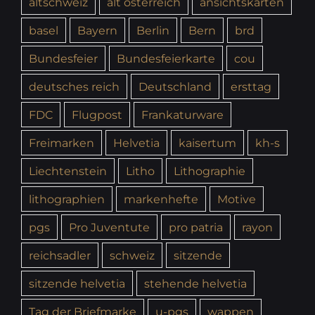
altschweiz
alt österreich
ansichtskarten
basel
Bayern
Berlin
Bern
brd
Bundesfeier
Bundesfeierkarte
cou
deutsches reich
Deutschland
ersttag
FDC
Flugpost
Frankaturware
Freimarken
Helvetia
kaisertum
kh-s
Liechtenstein
Litho
Lithographie
lithographien
markenhefte
Motive
pgs
Pro Juventute
pro patria
rayon
reichsadler
schweiz
sitzende
sitzende helvetia
stehende helvetia
Tag der Briefmarke
u-pgs
wappen