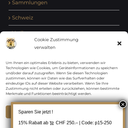
Sammlungen
Schweiz
Vatikan
Cookie Zustimmung
verwalten
Vereinte Nationen
Vorphilatelie
Um Ihnen ein optimales Erlebnis zu bieten, verwenden wir
Technologien wie Cookies, um Geräteinformationen zu speichern
und/oder darauf zuzugreifen. Wenn Sie diesen Technologien
Zensurbelege Österreich
zustimmen, können wir Daten wie das Surfverhalten oder
eindeutige IDs auf dieser Website verarbeiten. Wenn Sie Ihre
Zustimmung nicht erteilen oder zurückziehen, können bestimmte
Zensurbelege Schweiz
Merkmale und Funktionen beeinträchtigt werden.
Akzeptieren
Sparen Sie jetzt !
Copyright 2012 - 2024 URAY GmbH | All Rights
15% Rabatt ab
CHF 250.– | Code:
p15-250
Ablehnen