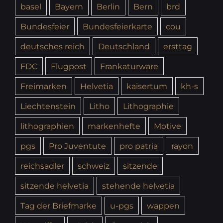
basel
Bayern
Berlin
Bern
brd
Bundesfeier
Bundesfeierkarte
cou
deutsches reich
Deutschland
ersttag
FDC
Flugpost
Frankaturware
Freimarken
Helvetia
kaisertum
kh-s
Liechtenstein
Litho
Lithographie
lithographien
markenhefte
Motive
pgs
Pro Juventute
pro patria
rayon
reichsadler
schweiz
sitzende
sitzende helvetia
stehende helvetia
Tag der Briefmarke
u-pgs
wappen